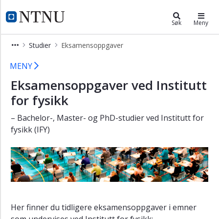
×
Institutt for fysikk
NTNU Hjemmeside
Søk
Meny
Forsiden
Studier
Eksamensoppgaver
Kontakt
Eksamensoppgaver ved Institutt for
MENY
Ansatte
Eksamensoppgaver ved Institutt
Studier
for fysikk
Emner
– Bachelor-, Master- og PhD-studier ved Institutt for
Eksamensoppgaver
fysikk (IFY)
Forskerutdanning
Forskning
Åpne
foredrag
Ledige
stillinger
Her finner du tidligere eksamensoppgaver i emner
som undervises ved Institutt for fysikk: