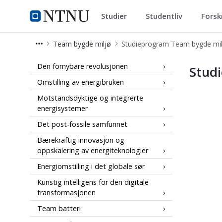
Studier
Studentliv
Forsk
NTNU Energi
NTNU Hjemmeside
Team bygde miljø
Studieprogram Team bygde mil
Studieprogram Team bygde miljø -
Den fornybare revolusjonen
Stud
Omstilling av energibruken
Motstandsdyktige og integrerte
energisystemer
Det post-fossile samfunnet
Bærekraftig innovasjon og
oppskalering av energiteknologier
Energiomstilling i det globale sør
Kunstig intelligens for den digitale
transformasjonen
Team batteri