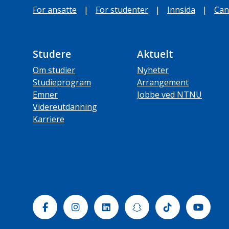
For ansatte
|
For studenter
|
Innsida
|
Can
Studere
Aktuelt
Om studier
Nyheter
Studieprogram
Arrangement
Emner
Jobbe ved NTNU
Videreutdanning
Karriere
Facebook
Instagram
Linkedin
Snapchat
Tiktok
Yout