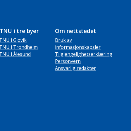
TNU i tre byer
Om nettstedet
TNU i Gjøvik
Bruk av
TNU i Trondheim
informasjonskapsler
TNU i Ålesund
Tilgjengelighetserklæring
Personvern
Ansvarlig redaktør