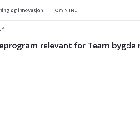
ning og innovasjon
Om NTNU
jø
 NTNU Energi
ieprogram relevant for Team bygde 