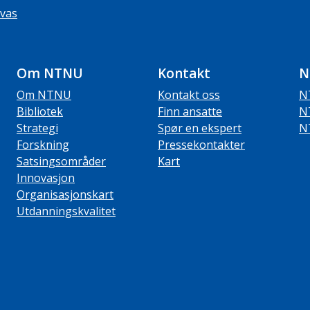
vas
Om NTNU
Kontakt
N
Om NTNU
Kontakt oss
N
Bibliotek
Finn ansatte
N
Strategi
Spør en ekspert
N
Forskning
Pressekontakter
Satsingsområder
Kart
Innovasjon
Organisasjonskart
Utdanningskvalitet
ube