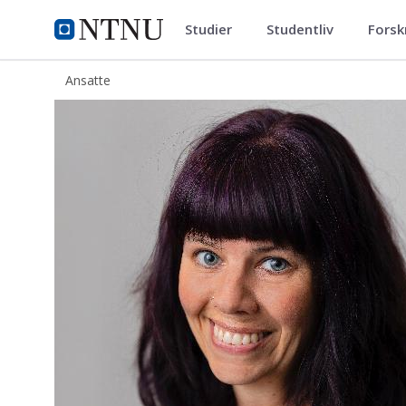
Studier
Studentliv
Forsk
ntnu.no
NTNU Hjemmeside
Ansatte
Ingvild Kvale Sørenssen