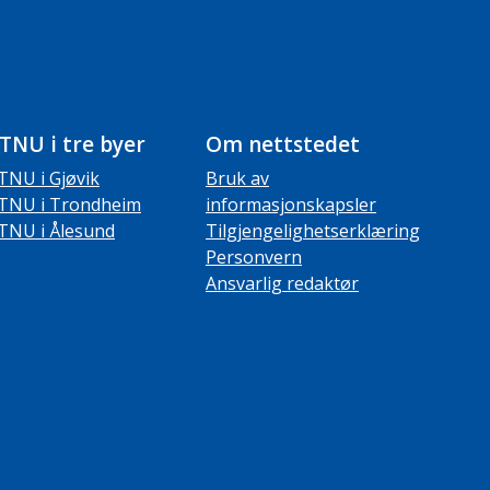
TNU i tre byer
Om nettstedet
TNU i Gjøvik
Bruk av
TNU i Trondheim
informasjonskapsler
TNU i Ålesund
Tilgjengelighetserklæring
Personvern
Ansvarlig redaktør