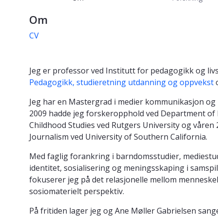
Om
CV
Jeg er professor ved Institutt for pedagogikk og li
Pedagogikk, studieretning utdanning og oppvekst
o
Jeg har en Mastergrad i medier kommunikasjon og i
2009 hadde jeg forskeropphold ved Department of I
Childhood Studies ved Rutgers University og våre
Journalism ved University of Southern California.
Med faglig forankring i barndomsstudier, mediestu
identitet, sosialisering og meningsskaping i samspi
fokuserer jeg på det relasjonelle mellom menneske
sosiomaterielt perspektiv.
På fritiden lager jeg og Ane Møller Gabrielsen sange