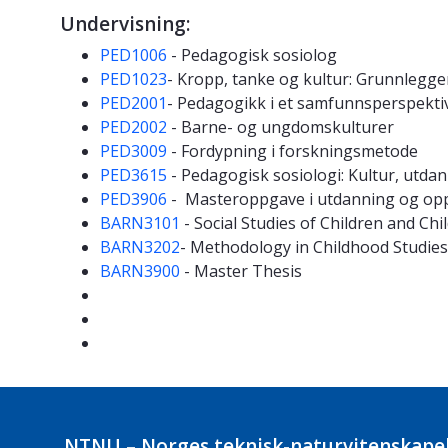
Undervisning:
PED1006
- Pedagogisk sosiolog
PED1023
- Kropp, tanke og kultur: Grunnlegg
PED2001
- Pedagogikk i et samfunnsperspekti
PED2002
- Barne- og ungdomskulturer
PED3009
- Fordypning i forskningsmetode
PED3615
- Pedagogisk sosiologi: Kultur, utda
PED3906
- Masteroppgave i utdanning og op
BARN3101
- Social Studies of Children and Ch
BARN3202
- Methodology in Childhood Studies
BARN3900
- Master Thesis
NTNU – Norges teknisk-naturvitenskapel