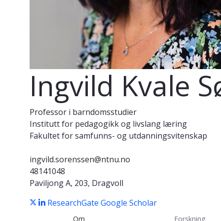
Ingvild Kvale 
Professor i barndomsstudier
Institutt for pedagogikk og livslang læring
Fakultet for samfunns- og utdanningsvitenskap
ingvild.sorenssen@ntnu.no
48141048
Paviljong A, 203, Dragvoll
ResearchGate
Google Scholar
Om
Forskning