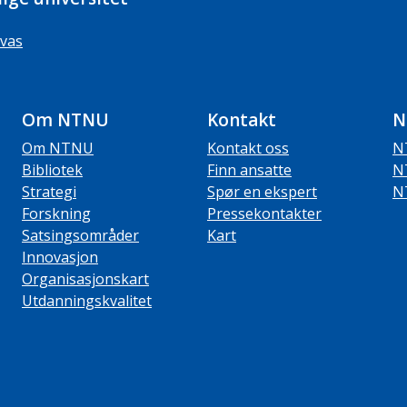
vas
Om NTNU
Kontakt
N
Om NTNU
Kontakt oss
N
Bibliotek
Finn ansatte
N
Strategi
Spør en ekspert
N
Forskning
Pressekontakter
Satsingsområder
Kart
Innovasjon
Organisasjonskart
Utdanningskvalitet
ube