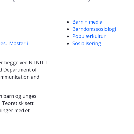
Kompetanseord
Barn + media
Barndomssosiologi
Populærkultur
ies
,
Master i
Sosialisering
er begge ved NTNU. I
ed Department of
Communication and
om barn og unges
 Teoretisk sett
ninger med et