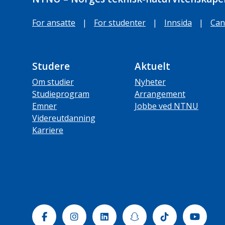
For ansatte
|
For studenter
|
Innsida
|
Can
Studere
Aktuelt
Om studier
Nyheter
Studieprogram
Arrangement
Emner
Jobbe ved NTNU
Videreutdanning
Karriere
Facebook
Instagram
Linkedin
Snapchat
Tiktok
Yout