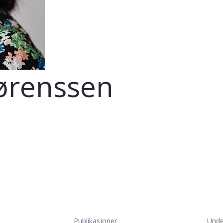
Sørenssen
Publikasjoner
Unde