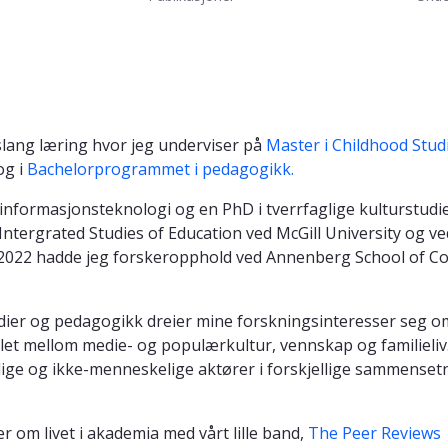
vslang læring hvor jeg underviser på
Master i Childhood Stud
g i
Bachelorprogrammet i pedagogikk.
nformasjonsteknologi og en PhD i tverrfaglige kulturstudi
ntergrated Studies of Education ved McGill University og v
n 2022 hadde jeg forskeropphold ved Annenberg School of 
dier og pedagogikk dreier mine forskningsinteresser seg 
llet mellom medie- og populærkultur, vennskap og familieliv.
lige og ikke-menneskelige aktører i forskjellige sammenset
r om livet i akademia med vårt lille band,
The Peer Reviews