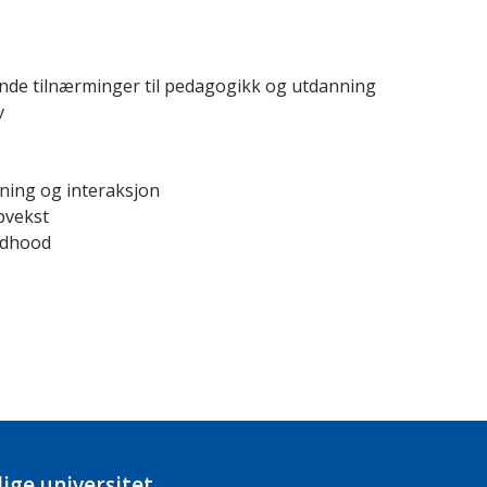
ende tilnærminger til pedagogikk og utdanning
v
nning og interaksjon
pvekst
ildhood
ige universitet