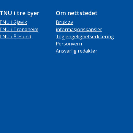
TNU i tre byer
Om nettstedet
TNU i Gjøvik
Bruk av
TNU i Trondheim
informasjonskapsler
TNU i Ålesund
Tilgjengelighetserklæring
Personvern
Ansvarlig redaktør