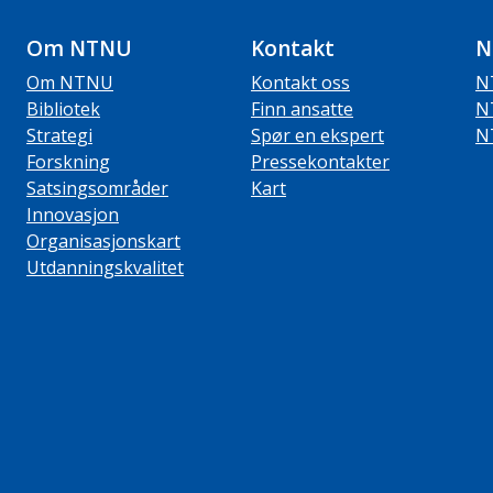
Om NTNU
Kontakt
N
Om NTNU
Kontakt oss
N
Bibliotek
Finn ansatte
N
Strategi
Spør en ekspert
N
Forskning
Pressekontakter
Satsingsområder
Kart
Innovasjon
Organisasjonskart
Utdanningskvalitet
ube