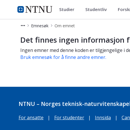
Studier
Studentliv
Forsk
Studier
NTNU Hjemmeside
Emnesøk
Om emnet
Om emnet
Det finnes ingen informasjon f
Ingen emner med denne koden er tilgjengelige i de
Bruk emnesøk for å finne andre emner.
NTNU – Norges teknisk-naturvitenskapel
For ansatte
|
For studenter
|
Innsida
|
Can