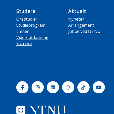
Studere
Aktuelt
Om studier
Nyheter
Studieprogram
Arrangement
Emner
Jobbe ved NTNU
Videreutdanning
Karriere
Facebook
Instagram
Linkedin
Snapchat
Tiktok
Yout