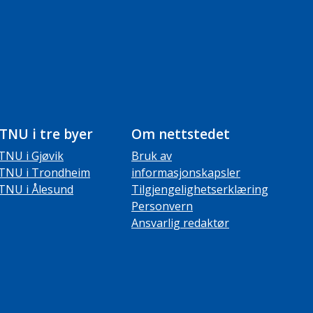
TNU i tre byer
Om nettstedet
TNU i Gjøvik
Bruk av
TNU i Trondheim
informasjonskapsler
TNU i Ålesund
Tilgjengelighetserklæring
Personvern
Ansvarlig redaktør