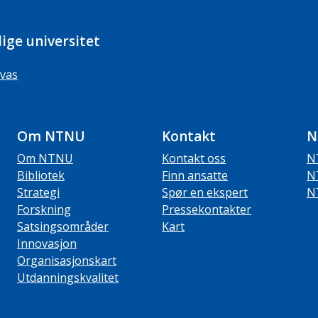
ige universitet
vas
Om NTNU
Kontakt
N
Om NTNU
Kontakt oss
N
Bibliotek
Finn ansatte
N
Strategi
Spør en ekspert
N
Forskning
Pressekontakter
Satsingsområder
Kart
Innovasjon
Organisasjonskart
Utdanningskvalitet