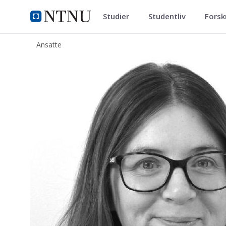
Studier
Studentliv
Forsk
ntnu.no
NTNU Hjemmeside
Ansatte
Carmel Margaret Lindkvist