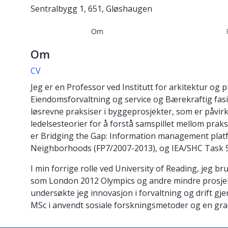
Sentralbygg 1, 651, Gløshaugen
Om
Om
CV
Jeg er en Professor ved Institutt for arkitektur og
Eiendomsforvaltning og service og Bærekraftig fasil
løsrevne praksiser i byggeprosjekter, som er påvirk
ledelsesteorier for å forstå samspillet mellom prak
er Bridging the Gap: Information management platfor
Neighborhoods (FP7/2007-2013), og IEA/SHC Task 51
I min forrige rolle ved University of Reading, jeg br
som London 2012 Olympics og andre mindre prosjekter
undersøkte jeg innovasjon i forvaltning og drift gj
MSc i anvendt sosiale forskningsmetoder og en grad 