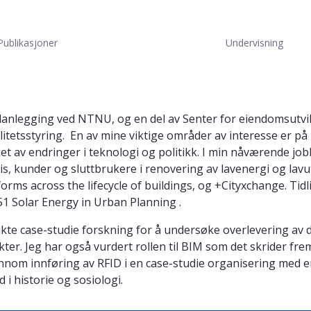
Publikasjoner
Undervisning
 planlegging ved NTNU, og en del av Senter for eiendomsutvik
itetsstyring. En av mine viktige områder av interesse er p
et av endringer i teknologi og politikk. I min nåværende jo
sis, kunder og sluttbrukere i renovering av lavenergi og la
ms across the lifecycle of buildings, og +Cityxchange. Tidl
 Solar Energy in Urban Planning .
ukte case-studie forskning for å undersøke overlevering av dig
. Jeg har også vurdert rollen til BIM som det skrider frem i
ennom innføring av RFID i en case-studie organisering med e
i historie og sosiologi.