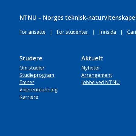
NTNU – Norges teknisk-naturvitenskapel
For ansatte
|
For studenter
|
Innsida
|
Can
Studere
Aktuelt
Om studier
Nyheter
Studieprogram
Arrangement
Emner
Jobbe ved NTNU
Videreutdanning
Karriere