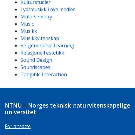
Kulturstudier
Lyd/musikk i nye medier
Multi-sensory
Music
Musikk
Musikkvitenskap
Re-generative Learning
Relasjonell estetikk
Sound Design
Soundscapes
Tangible Interaction
NTNU – Norges teknisk-naturvitenskapelige
universitet
For ansatte