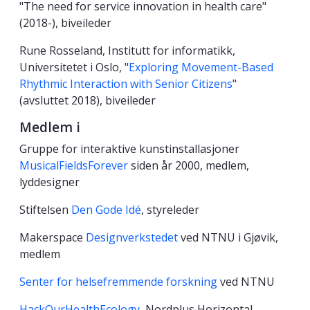
"The need for service innovation in health care"
(2018-), biveileder
Rune Rosseland, Institutt for informatikk,
Universitetet i Oslo, "
Exploring Movement-Based
Rhythmic Interaction with Senior Citizens
"
(avsluttet 2018), biveileder
Medlem i
Gruppe for interaktive kunstinstallasjoner
MusicalFieldsForever
siden år 2000, medlem,
lyddesigner
Stiftelsen
Den Gode Idé
, styreleder
Makerspace
Designverkstedet
ved NTNU i Gjøvik,
medlem
Senter for helsefremmende forskning
ved NTNU
HackOurHealthEcology
, Nordplus Horizontal