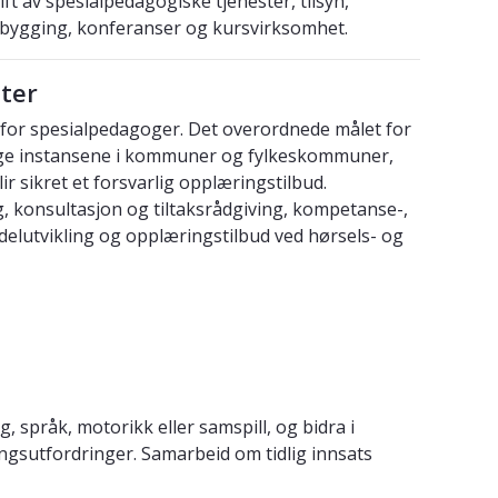
t av spesialpedagogiske tjenester, tilsyn,
ksbygging, konferanser og kursvirksomhet.
ter
v for spesialpedagoger. Det overordnede målet for
rlige instansene i kommuner og fylkeskommuner,
 sikret et forsvarlig opplæringstilbud.
g, konsultasjon og tiltaksrådgiving, kompetanse-,
lutvikling og opplæringstilbud ved hørsels- og
 språk, motorikk eller samspill, og bidra i
lingsutfordringer. Samarbeid om tidlig innsats