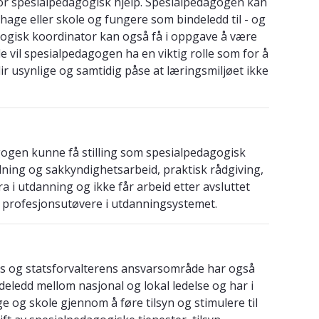
or spesialpedagogisk hjelp. Spesialpedagogen kan
hage eller skole og fungere som bindeledd til - og
ogisk koordinator kan også få i oppgave å være
le vil spesialpedagogen ha en viktig rolle som for å
r usynlige og samtidig påse at læringsmiljøet ikke
gogen kunne få stilling som spesialpedagogisk
dning og sakkyndighetsarbeid, praktisk rådgiving,
a i utdanning og ikke får arbeid etter avsluttet
e profesjonsutøvere i utdanningsystemet.
 og statsforvalterens ansvarsområde har også
eledd mellom nasjonal og lokal ledelse og har i
ge og skole gjennom å føre tilsyn og stimulere til