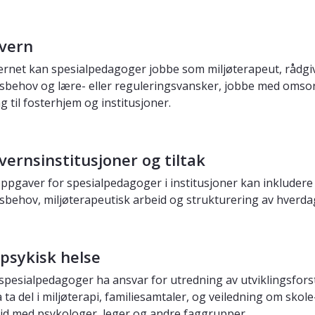
vern
ernet kan spesialpedagoger jobbe som miljøterapeut, rådgive
gsbehov og lære- eller reguleringsvansker, jobbe med omsor
g til fosterhjem og institusjoner.
ernsinstitusjoner og tiltak
ppgaver for spesialpedagoger i institusjoner kan inkludere
gsbehov, miljøterapeutisk arbeid og strukturering av hver
psykisk helse
spesialpedagoger ha ansvar for utredning av utviklingsfors
ta del i miljøterapi, familiesamtaler, og veiledning om skole
d med psykologer, leger og andre faggrupper.