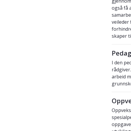
gjennomf
også få 
samarbei
veileder
forhindr
skaper t
Pedag
I den pe
rådgiver
arbeid me
grunnsko
Oppve
Oppvekst
spesialp
oppgave 