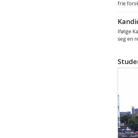
frie fors
Kandi
Ifølge K
seg en r
Stude