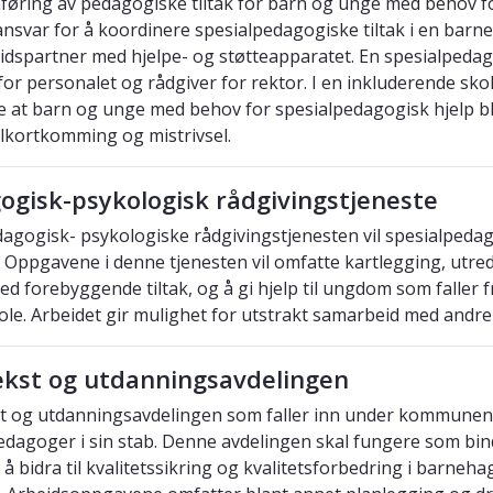
øring av pedagogiske tiltak for barn og unge med behov f
ansvar for å koordinere spesialpedagogiske tiltak i en barne
dspartner med hjelpe- og støtteapparatet. En spesialpedag
 for personalet og rådgiver for rektor. I en inkluderende sko
e at barn og unge med behov for spesialpedagogisk hjelp bli
ilkortkomming og mistrivsel.
ogisk-psykologisk rådgivingstjeneste
dagogisk- psykologiske rådgivingstjenesten vil spesialpeda
. Oppgavene i denne tjenesten vil omfatte kartlegging, utre
d forebyggende tiltak, og å gi hjelp til ungdom som faller fr
le. Arbeidet gir mulighet for utstrakt samarbeid med andr
kst og utdanningsavdelingen
 og utdanningsavdelingen som faller inn under kommunens
edagoger i sin stab. Denne avdelingen skal fungere som bind
å bidra til kvalitetssikring og kvalitetsforbedring i barneha