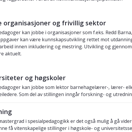
e organisasjoner og frivillig sektor
edagoger kan jobbe i organisasjoner som f.eks. Redd Barna,
ppgaver kan være kunnskapsutvikling rettet mot utdannings
arbeid innen inkludering og mestring. Utvikling og gjennomfø
e aktuelt.
rsiteter og høgskoler
edagoger kan jobbe som lektor barnehagelærer-, lærer- ell
eiledere. Som del av stillingen inngår forskning- og utredni
ning
astergrad i spesialpedagogikk er det også mulig å gå vider
unne få vitenskapelige stillinger i høgskole- og universitets