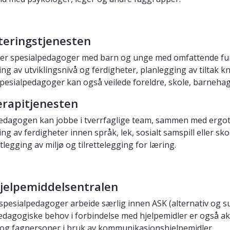
iteringstjenesten
er spesialpedagoger med barn og unge med omfattende fu
ing av utviklingsnivå og ferdigheter, planlegging av tiltak 
Spesialpedagoger kan også veilede foreldre, skole, barnehag
erapitjenesten
edagogen kan jobbe i tverrfaglige team, sammen med ergoter
ng av ferdigheter innen språk, lek, sosialt samspill eller s
legging av miljø og tilrettelegging for læring.
jelpemiddelsentralen
spesialpedagoger arbeide særlig innen ASK (alternativ og 
edagogiske behov i forbindelse med hjelpemidler er også aktu
 og fagpersoner i bruk av kommunikasjonshjelpemidler.