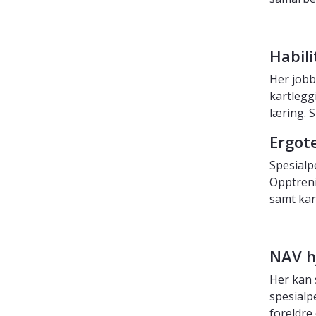
Habil
Her jobb
kartlegg
læring. 
Ergot
Spesialp
Opptreni
samt kart
NAV h
Her kan 
spesialp
foreldre