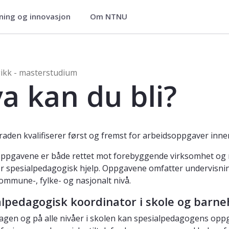
ning og innovasjon
Om NTNU
terstudium
ikk - masterstudium
a kan du bli?
aden kvalifiserer først og fremst for arbeidsoppgaver inne
ppgavene er både rettet mot forebyggende virksomhet og 
r spesialpedagogisk hjelp. Oppgavene omfatter undervisning
kommune-, fylke- og nasjonalt nivå.
alpedagogisk koordinator i skole og barn
agen og på alle nivåer i skolen kan spesialpedagogens oppg