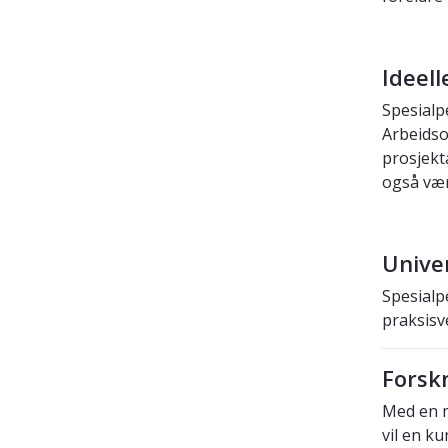
Ideell
Spesialp
Arbeidso
prosjekt
også vær
Unive
Spesialp
praksisv
Forsk
Med en m
vil en k