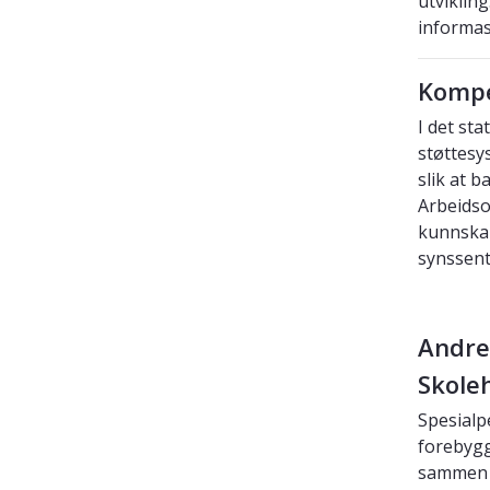
utviklin
informas
Kompe
I det st
støttesy
slik at 
Arbeidso
kunnskap
synssent
Andre
Skole
Spesialp
forebygg
sammen m