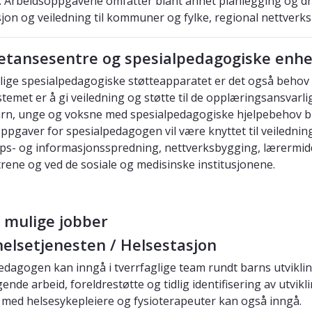
g. Arbeidsoppgavene omfatter blant annet planlegging og drif
jon og veiledning til kommuner og fylke, regional nettver
tansesentre og spesialpedagogiske enhe
atlige spesialpedagogiske støtteapparatet er det også beho
stemet er å gi veiledning og støtte til de opplæringsansva
barn, unge og voksne med spesialpedagogiske hjelpebehov blir
ppgaver for spesialpedagogen vil være knyttet til veilednin
s- og informasjonsspredning, nettverksbygging, lærermidde
rene og ved de sosiale og medisinske institusjonene.
 mulige jobber
helsetjenesten / Helsestasjon
edagogen kan inngå i tverrfaglige team rundt barns utvikling,
ende arbeid, foreldrestøtte og tidlig identifisering av utvik
ed helsesykepleiere og fysioterapeuter kan også inngå.