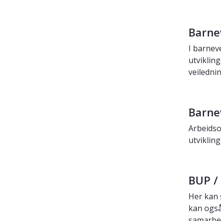
Barne
I barnev
utviklin
veilednin
Barnev
Arbeidso
utviklin
BUP / 
Her kan 
kan også 
samarbei