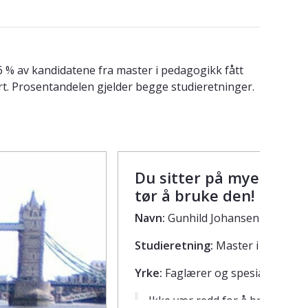
 % av kandidatene fra master i pedagogikk fått
rt. Prosentandelen gjelder begge studieretninger.
Du sitter på mye god k
tør å bruke den!
Navn:
Gunhild Johansen Blomsø
Studieretning:
Master i pedagogi
Yrke:
Faglærer og spesialpedagog 
Ikke vær redd for å bruke de