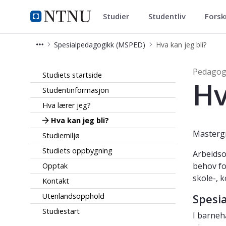
Studier
Studentliv
Forsk
Spesialpedagogikk (MSPED)
NTNU Hjemmeside
Spesialpedagogikk (MSPED)
Hva kan jeg bli?
Hva kan jeg bli? - Pedagogikk - mas
Pedagog
Studiets startside
Hv
Studentinformasjon
Hva lærer jeg?
Hva kan jeg bli?
Mastergr
Studiemiljø
Studiets oppbygning
Arbeidso
behov fo
Opptak
skole-, 
Kontakt
Utenlandsopphold
Spesi
Studiestart
I barneh