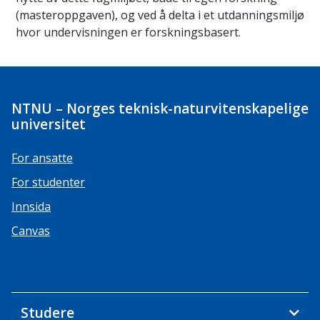
(masteroppgaven), og ved å delta i et utdanningsmiljø
hvor undervisningen er forskningsbasert.
NTNU – Norges teknisk-naturvitenskapelige
universitet
For ansatte
For studenter
Innsida
Canvas
Studere