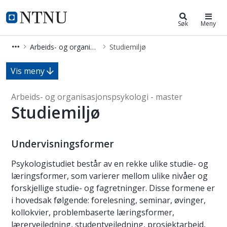
Arbeids- og organisasjonspsykologi
NTNU Hjemmeside
Søk
Meny
Arbeids- og organisasjonspsykologi - master
Studiemiljø
Studiemiljø - Arbeids- og organisasj
Vis meny
Arbeids- og organisasjonspsykologi - master
Studiemiljø
Undervisningsformer
Psykologistudiet består av en rekke ulike studie- og
læringsformer, som varierer mellom ulike nivåer og
forskjellige studie- og fagretninger. Disse formene er
i hovedsak følgende: forelesning, seminar, øvinger,
kollokvier, problembaserte læringsformer,
lærerveiledning, studentveiledning, prosjektarbeid,