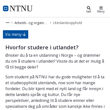
Arbeids- og organisasjonspsykologi
NTNU Hjemmeside
Søk
Meny
Arbeids- og organisasjonspsykologi - master
Utenlandsopphold
Utenlandsopphold – psykologi – arb
Vis meny
Hvorfor studere i utlandet?
Ønsker du å ta en utdanning i Norge – og drømmer
du om å studere i utlandet? Visste du at det er mulig å
få til begge deler?
Som student på NTNU har du gode muligheter til å ta
et studieopphold utenlands, noe som har mange
fordeler. Du blir kjent med et nytt land og får innsyn i
dette landets språk og kultur. Du får nye
perspektiver, anledning til å studere emner eller
spesialisere deg på områder som kanskje ikke finnes i