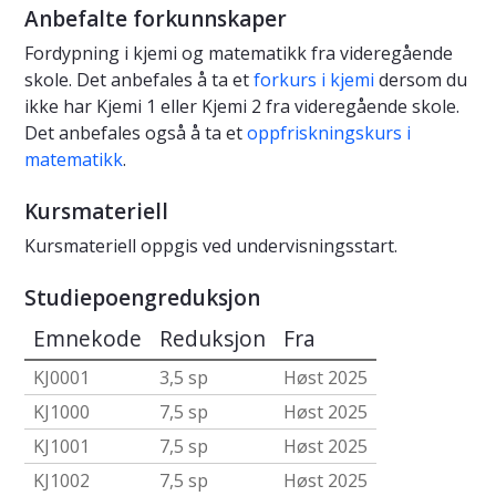
Anbefalte forkunnskaper
Fordypning i kjemi og matematikk fra videregående
skole. Det anbefales å ta et
forkurs i kjemi
dersom du
ikke har Kjemi 1 eller Kjemi 2 fra videregående skole.
Det anbefales også å ta et
oppfriskningskurs i
matematikk
.
Kursmateriell
Kursmateriell oppgis ved undervisningsstart.
Studiepoengreduksjon
Emnekode
Reduksjon
Fra
KJ0001
3,5 sp
Høst 2025
KJ1000
7,5 sp
Høst 2025
KJ1001
7,5 sp
Høst 2025
KJ1002
7,5 sp
Høst 2025