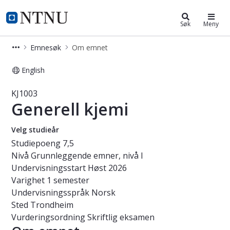
Studier
NTNU Hjemmeside
Søk
Meny
Emnesøk
Om emnet
English
Emne - Generell kjemi - KJ1003
KJ1003
Generell kjemi
Velg studieår
Studiepoeng
7,5
Nivå
Grunnleggende emner, nivå I
Undervisningsstart
Høst 2026
Varighet
1 semester
Undervisningsspråk
Norsk
Sted
Trondheim
Vurderingsordning
Skriftlig eksamen