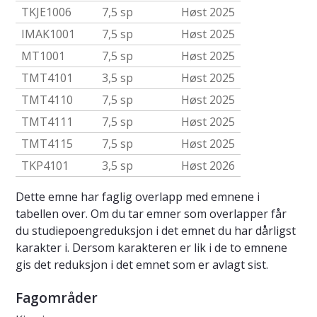
TKJE1006
7,5 sp
Høst 2025
IMAK1001
7,5 sp
Høst 2025
MT1001
7,5 sp
Høst 2025
TMT4101
3,5 sp
Høst 2025
TMT4110
7,5 sp
Høst 2025
TMT4111
7,5 sp
Høst 2025
TMT4115
7,5 sp
Høst 2025
TKP4101
3,5 sp
Høst 2026
Dette emne har faglig overlapp med emnene i
tabellen over. Om du tar emner som overlapper får
du studiepoengreduksjon i det emnet du har dårligst
karakter i. Dersom karakteren er lik i de to emnene
gis det reduksjon i det emnet som er avlagt sist.
Fagområder