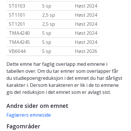
ST0103
5 sp
Høst 2024
ST1101
2,5 sp
Høst 2024
ST1201
2,5 sp
Høst 2024
TMA4240
5 sp
Høst 2024
TMA4245
5 sp
Høst 2024
VB6044
5 sp
Høst 2026
Dette emne har faglig overlapp med emnene i
tabellen over. Om du tar emner som overlapper får
du studiepoengreduksjon i det emnet du har dårligst
karakter i. Dersom karakteren er lik i de to emnene
gis det reduksjon i det emnet som er avlagt sist.
Andre sider om emnet
Faglærers emneside
Fagområder