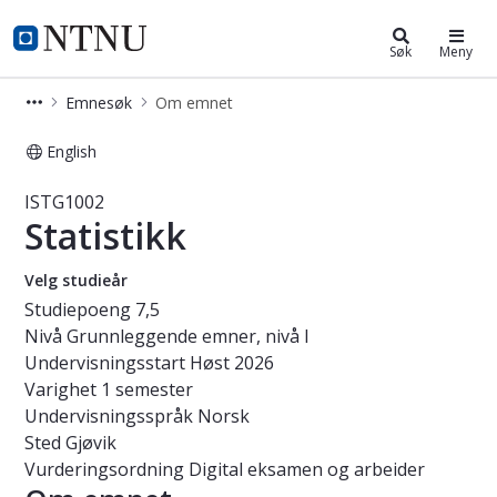
Studier
NTNU Hjemmeside
Søk
Meny
Emnesøk
Om emnet
English
Emne - Statistikk - ISTG1002
ISTG1002
Statistikk
Velg studieår
Studiepoeng
7,5
Nivå
Grunnleggende emner, nivå I
Undervisningsstart
Høst 2026
Varighet
1 semester
Undervisningsspråk
Norsk
Sted
Gjøvik
Vurderingsordning
Digital eksamen og arbeider