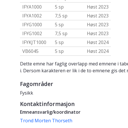
IFYA1000
5 sp
Høst 2023
IFYA1002
7,5 sp
Høst 2023
IFYG1000
5 sp
Høst 2023
IFYG1002
7,5 sp
Høst 2023
IFYKJT1000
5 sp
Høst 2024
VB6045
5 sp
Høst 2024
Dette emne har faglig overlapp med emnene i tabe
i. Dersom karakteren er lik i de to emnene gis det 
Fagområder
Fysikk
Kontaktinformasjon
Emneansvarlig/koordinator
Trond Morten Thorseth