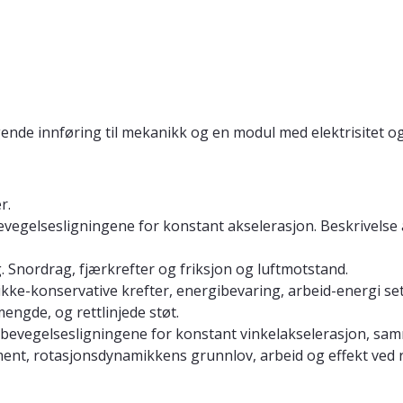
gende innføring til mekanikk og en modul med elektrisitet 
r.
bevegelsesligningene for konstant akselerasjon. Beskrivelse a
 Snordrag, fjærkrefter og friksjon og luftmotstand.
kke-konservative krefter, energibevaring, arbeid-energi se
ngde, og rettlinjede støt.
bevegelsesligningene for konstant vinkelakselerasjon, sam
ent, rotasjonsdynamikkens grunnlov, arbeid og effekt ved 