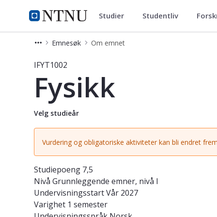
Studier
Studentliv
Forsk
Studier
NTNU Hjemmeside
Emnesøk
Om emnet
Emne - Fysikk - IFYT1002
IFYT1002
Fysikk
Velg studieår
Vurdering og obligatoriske aktiviteter kan bli endret frem
Studiepoeng
7,5
Nivå
Grunnleggende emner, nivå I
Undervisningsstart
Vår 2027
Varighet
1 semester
Undervisningsspråk
Norsk