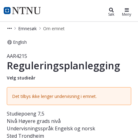
Studier
NTNU Hjemmeside
Søk
Meny
Emnesøk
Om emnet
English
Emne - Reguleringsplanlegging - A
AAR4215
Reguleringsplanlegging
Velg studieår
Det tilbys ikke lenger undervisning i emnet.
Studiepoeng
7,5
Nivå
Høyere grads nivå
Undervisningsspråk
Engelsk og norsk
Sted
Trondheim