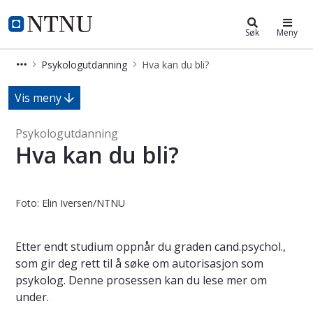
Psykologutdanning
NTNU Hjemmeside
Søk
Meny
Psykologutdanning
Hva kan du bli?
Hva kan du bli? - Psykologutdannin
Vis meny
Psykologutdanning
Hva kan du bli?
Foto: Elin Iversen/NTNU
Etter endt studium oppnår du graden cand.psychol.,
som gir deg rett til å søke om autorisasjon som
psykolog. Denne prosessen kan du lese mer om
under.