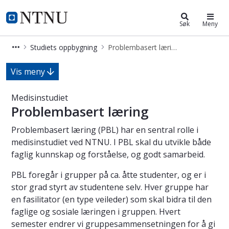
Medisinstudiet
NTNU Hjemmeside
Søk
Meny
Studiets oppbygning
Problembasert læring
PBL - profesjonsstudiet medisin - 6 
Vis meny
Medisinstudiet
Problembasert læring
Problembasert læring (PBL) har en sentral rolle i
medisinstudiet ved NTNU. I PBL skal du utvikle både
faglig kunnskap og forståelse, og godt samarbeid.
PBL foregår i grupper på ca. åtte studenter, og er i
stor grad styrt av studentene selv. Hver gruppe har
en fasilitator (en type veileder) som skal bidra til den
faglige og sosiale læringen i gruppen. Hvert
semester endrer vi gruppesammensetningen for å gi