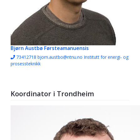
Bjørn Austbø
Førsteamanuensis
73412718
bjorn.austbo@ntnu.no
Institutt for energi- og
prosessteknikk
Koordinator i Trondheim