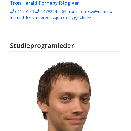
Tron Harald Torneby
Rådgiver
61135123
+4792641364
tron.h.torneby@ntnu.no
Institutt for vareproduksjon og byggteknikk
Studieprogramleder