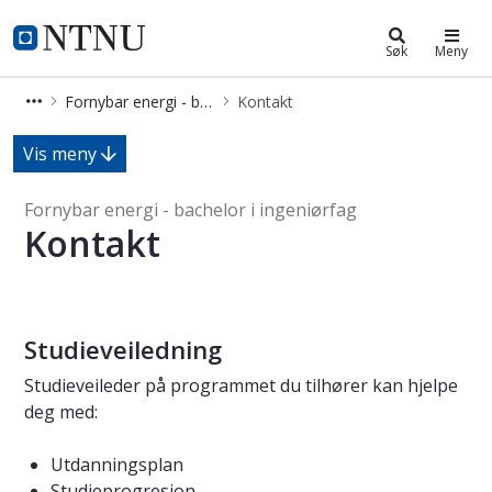
Fornybar energi - bachelor i ingeni
NTNU Hjemmeside
Søk
Meny
Fornybar energi - bachelor i ingeniørfag
Kontakt
Kontakt - Fornybar energi - bachelor
Vis meny
Fornybar energi - bachelor i ingeniørfag
Kontakt
Studieveiledning
Studieveileder på programmet du tilhører kan hjelpe
deg med:
Utdanningsplan
Studieprogresjon