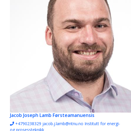
Jacob Joseph Lamb
Førsteamanuensis
+4790238329
jacob.j.lamb@ntnu.no
Institutt for energi-
og prosessteknikk