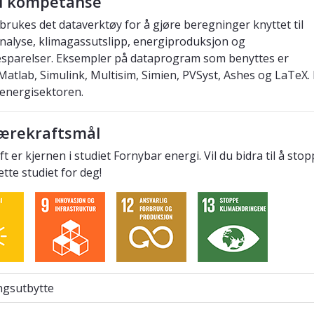
al kompetanse
t brukes det dataverktøy for å gjøre beregninger knyttet til
analyse, klimagassutslipp, energiproduksjon og
sparelser. Eksempler på dataprogram som benyttes er
Matlab, Simulink, Multisim, Simien, PVSyst, Ashes og LaTeX.
i energisektoren.
ærekraftsmål
t er kjernen i studiet Fornybar energi. Vil du bidra til å st
dette studiet for deg!
sutbytte
ngsutbytte