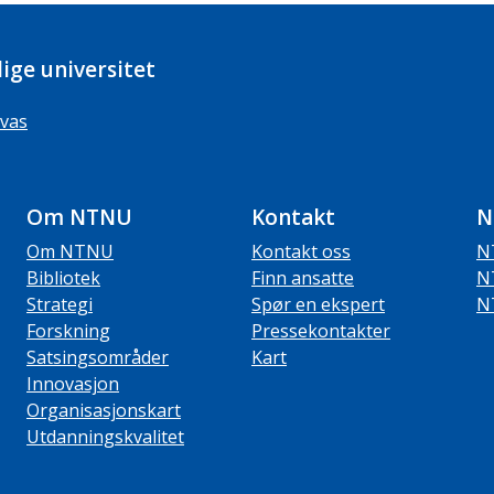
ige universitet
vas
Om NTNU
Kontakt
N
Om NTNU
Kontakt oss
N
Bibliotek
Finn ansatte
N
Strategi
Spør en ekspert
N
Forskning
Pressekontakter
Satsingsområder
Kart
Innovasjon
Organisasjonskart
Utdanningskvalitet