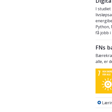
Digit
I studie
livsløps
energibe
Python, 
få jobb 
FNs b
Bærekraf
alle, er 
Læring
Læri