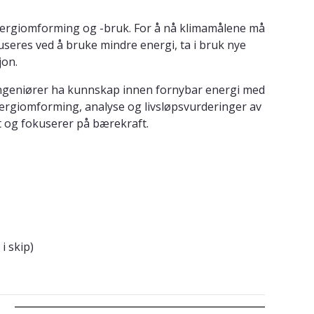
l energiomforming og -bruk. For å nå klimamålene må
seres ved å bruke mindre energi, ta i bruk nye
jon.
 ingeniører ha kunnskap innen fornybar energi med
ergiomforming, analyse og livsløpsvurderinger av
t og fokuserer på bærekraft.
i skip)