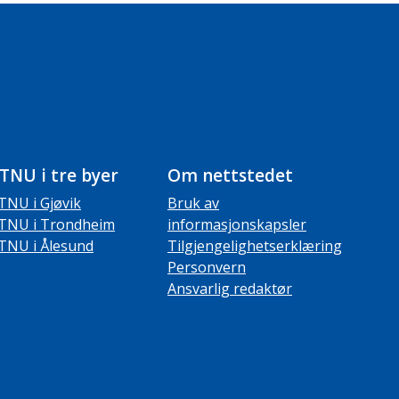
TNU i tre byer
Om nettstedet
TNU i Gjøvik
Bruk av
TNU i Trondheim
informasjonskapsler
TNU i Ålesund
Tilgjengelighetserklæring
Personvern
Ansvarlig redaktør