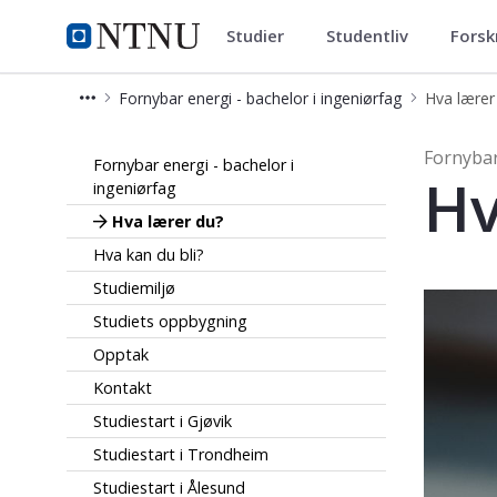
Studier
Studentliv
Forsk
Fornybar energi - bachelor i in
NTNU Hjemmeside
Fornybar energi - bachelor i ingeniørfag
Hva lærer
Hva lærer du? - Fornybar energi - ba
Fornybar
Fornybar energi - bachelor i
Hv
ingeniørfag
Hva lærer du?
Hva kan du bli?
Studiemiljø
Studiets oppbygning
Opptak
Kontakt
Studiestart i Gjøvik
Studiestart i Trondheim
Studiestart i Ålesund