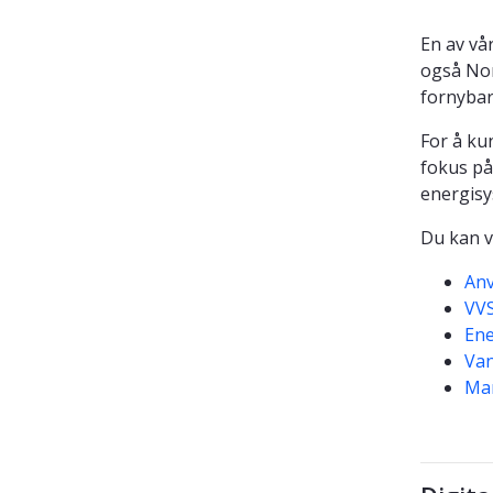
En av vå
også No
fornybar
For å ku
fokus på
energisy
Du kan v
Anv
VVS
Ene
Van
Mar