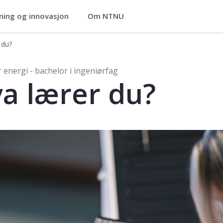
ning og innovasjon
Om NTNU
geniørfag
 du?
chelor i ingeniørfag
 energi - bachelor i ingeniørfag
a lærer du?