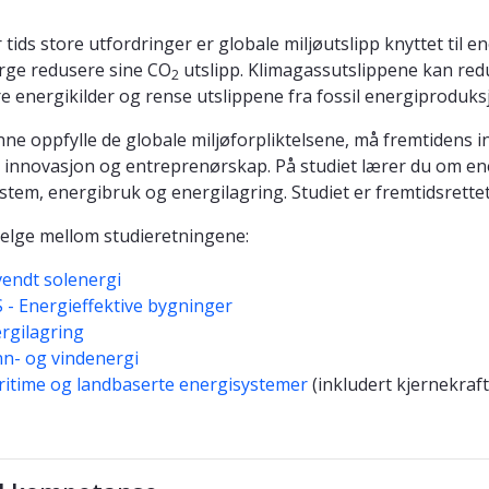
r tids store utfordringer er globale miljøutslipp knyttet ti
rge redusere sine CO
utslipp. Klimagassutslippene kan redu
2
e energikilder og rense utslippene fra fossil energiproduks
nne oppfylle de globale miljøforpliktelsene, må fremtidens
 innovasjon og entreprenørskap. På studiet lærer du om en
stem, energibruk og energilagring. Studiet er fremtidsrette
elge mellom studieretningene:
endt solenergi
 - Energieffektive bygninger
rgilagring
n- og vindenergi
itime og landbaserte energisystemer
(inkludert kjernekraft 