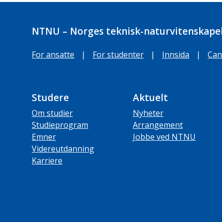
NTNU – Norges teknisk-naturvitenskapel
For ansatte
|
For studenter
|
Innsida
|
Can
Studere
Aktuelt
Om studier
Nyheter
Studieprogram
Arrangement
Emner
Jobbe ved NTNU
Videreutdanning
Karriere