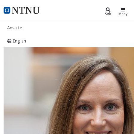
ntnu.no
NTNU Hjemmeside
Søk
Meny
Ansatte
English
Gry Nyseter Tingstad