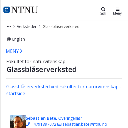
×
Fakultet for naturvitenskap
NTNU Hjemmeside
Søk
Meny
Fakultet
Verksteder
Glassblåserverksted
for
naturvitenskap
English
-
forside
Ansatte - Glassblåserverkstedet - Fa
MENY
Kontakt
Fakultet for naturvitenskap
Ansatte
Glassblåserverksted
Forsknings-
og
innovasjonsseksjonen
Glassblåserverksted ved Fakultet for naturvitenskap -
startside
Rådgivere/koordinatorer
Verksteder
Finmekanisk
Sebastian Bete,
Overingeniør
verksted
+4791897072
sebastian.bete@ntnu.no