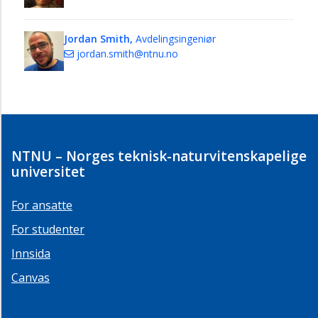
Glassblåserverksted
Elektronikkverksted
Jordan Smith,
Avdelingsingeniør
jordan.smith@ntnu.no
Gunnerus
SeaLab
HR/HMS-
seksjonen
NTNU – Norges teknisk-naturvitenskapelige
Stab
universitet
-
Kommunikasjon,
web
For ansatte
og
For studenter
studentrekruttering
Innsida
Utdanningsseksjonen
Canvas
Økonomi-
og
virksomhetsstyring