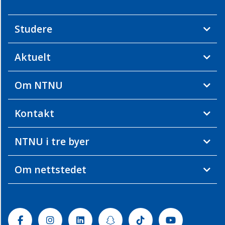
Studier
Studere
Forskning
Ph.d./forskerutdanning
Aktuelt
Samarbeidsforum
Om
Om NTNU
oss
Bærekraft
Kontakt
Marin
infrastruktur
NTNU i tre byer
Om nettstedet
Facebook
Instagram
Linkedin
Snapchat
Tiktok
Youtube