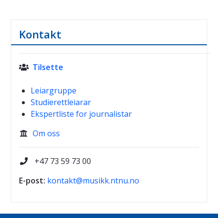
Kontakt
Tilsette

Leiargruppe
Studierettleiarar
Ekspertliste for journalistar
Om oss

+47 73 59 73 00

E-post:
kontakt@musikk.ntnu.no