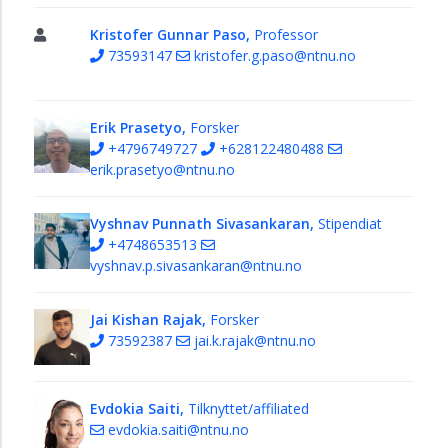
Kristofer Gunnar Paso,
Professor
73593147
kristofer.g.paso@ntnu.no
Erik Prasetyo,
Forsker
+4796749727
+628122480488
erik.prasetyo@ntnu.no
Vyshnav Punnath Sivasankaran,
Stipendiat
+4748653513
vyshnav.p.sivasankaran@ntnu.no
Jai Kishan Rajak,
Forsker
73592387
jai.k.rajak@ntnu.no
Evdokia Saiti,
Tilknyttet/affiliated
evdokia.saiti@ntnu.no