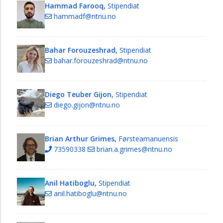
Hammad Farooq,
Stipendiat
hammadf@ntnu.no
Bahar Forouzeshrad,
Stipendiat
bahar.forouzeshrad@ntnu.no
Diego Teuber Gijon,
Stipendiat
diego.gijon@ntnu.no
Brian Arthur Grimes,
Førsteamanuensis
73590338
brian.a.grimes@ntnu.no
Anil Hatiboglu,
Stipendiat
anil.hatiboglu@ntnu.no