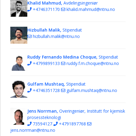
Khalid Mahmud,
Avdelingsingeniør
+4746371170
khalid.mahmud@ntnu.no
Hizbullah Malik,
Stipendiat
hizbullah.malik@ntnu.no
Ruddy Fernando Medina Choque,
Stipendiat
+4799899133
ruddy.f.m.choque@ntnu.no
Gulfam Mushtaq,
Stipendiat
+4746351728
gulfam.mushtaq@ntnu.no
Jens Norrman,
Overingeniør, Institutt for kjemisk
prosessteknologi
73594127
+4791897768
jens.norrman@ntnu.no