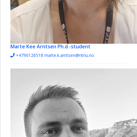
Marte Kee Arntsen
Ph.d.-student
+4790126518
marte.k.arntsen@ntnu.no