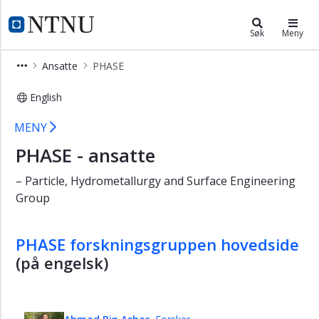
×
Institutt for kjemisk prosessteknol
NTNU Hjemmeside
Søk
Meny
Forsiden
Ansatte
PHASE
Kontakt
English
Ansatte
Ansatte - PHASE gruppen
Katalyse
MENY
(KinCat)
PHASE - ansatte
PHASE
– Particle, Hydrometallurgy and Surface Engineering
Miljø-
Group
og
reaktorteknologi
PHASE forskningsgruppen hovedside
Prosess-
(på engelsk)
systemteknikk
Administrasjon
Tekniske