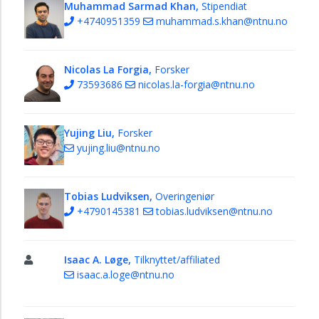
Muhammad Sarmad Khan,
Stipendiat
+4740951359
muhammad.s.khan@ntnu.no
Nicolas La Forgia,
Forsker
73593686
nicolas.la-forgia@ntnu.no
Yujing Liu,
Forsker
yujing.liu@ntnu.no
Tobias Ludviksen,
Overingeniør
+4790145381
tobias.ludviksen@ntnu.no
Isaac A. Løge,
Tilknyttet/affiliated
isaac.a.loge@ntnu.no