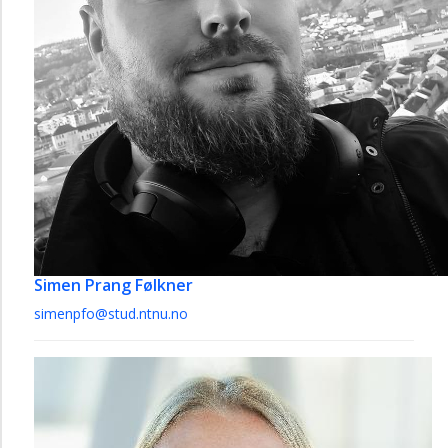
Simen Prang Følkner
simenpfo@stud.ntnu.no