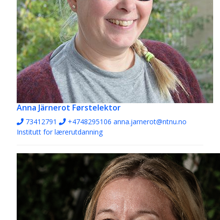
Anna Järnerot
Førstelektor
73412791
+4748295106
anna.jarnerot@ntnu.no
Institutt for lærerutdanning