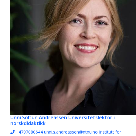
Unni Soltun Andreassen
Universitetslektor i
norskdidaktikk
+4797080644
unni.s.andreassen@ntnu.no
Institutt for