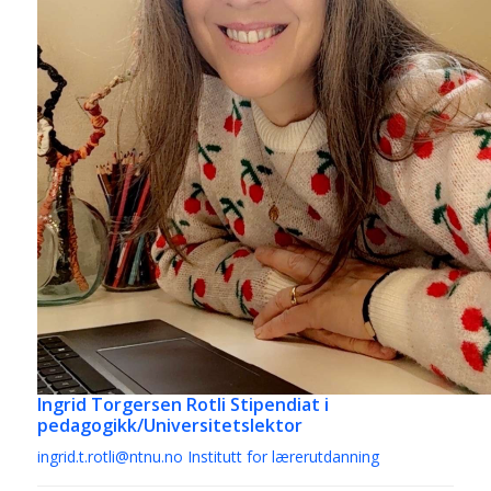
Ingrid Torgersen Rotli
Stipendiat i
pedagogikk/Universitetslektor
ingrid.t.rotli@ntnu.no
Institutt for lærerutdanning