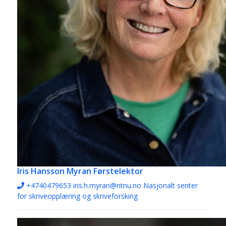
Iris Hansson Myran
Førstelektor
+4740479653
iris.h.myran@ntnu.no
Nasjonalt senter
for skriveopplæring og skriveforsking