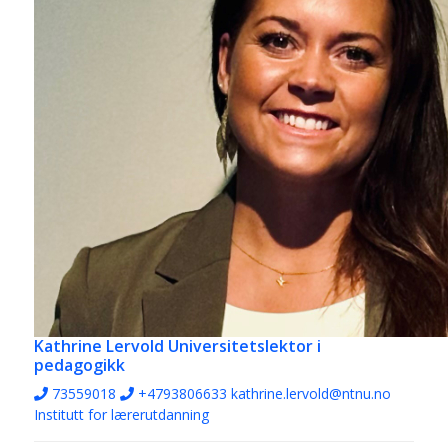
Kathrine Lervold
Universitetslektor i
pedagogikk
73559018
+4793806633
kathrine.lervold@ntnu.no
Institutt for lærerutdanning