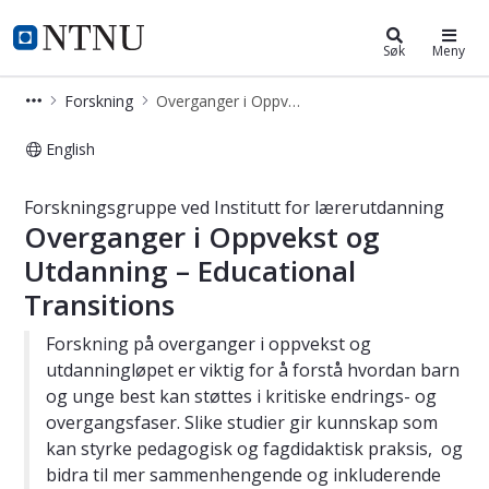
Institutt for lærerutdanning
NTNU Hjemmeside
Søk
Meny
Forskning
Overganger i Oppvekst og Utdanning
English
Overganger i Oppvekst og Utdanning
Forskningsgruppe ved Institutt for lærerutdanning
Overganger i Oppvekst og
Utdanning – Educational
Transitions
Forskning på overganger i oppvekst og
utdanningløpet er viktig for å forstå hvordan barn
og unge best kan støttes i kritiske endrings- og
overgangsfaser. Slike studier gir kunnskap som
kan styrke pedagogisk og fagdidaktisk praksis, og
bidra til mer sammenhengende og inkluderende