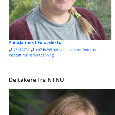
Anna Järnerot
Førstelektor
73412791
+4748295106
anna.jarnerot@ntnu.no
Institutt for lærerutdanning
Deltakere fra NTNU