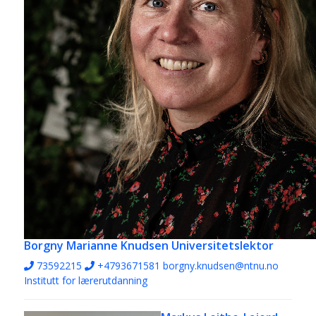
Borgny Marianne Knudsen
Universitetslektor
73592215
+4793671581
borgny.knudsen@ntnu.no
Institutt for lærerutdanning