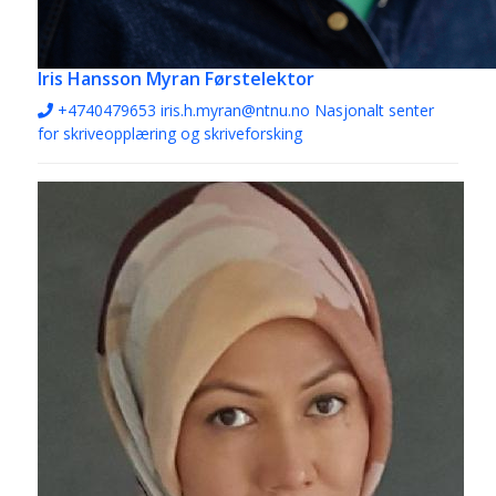
Iris Hansson Myran
Førstelektor
+4740479653
iris.h.myran@ntnu.no
Nasjonalt senter
for skriveopplæring og skriveforsking