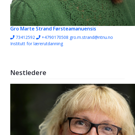
Gro Marte Strand
Førsteamanuensis
73412592
+4790170508
gro.m.strand@ntnu.no
Institutt for lærerutdanning
Nestledere