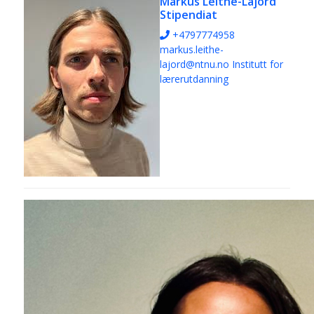
Markus Leithe-Lajord
Stipendiat
+4797774958
markus.leithe-
lajord@ntnu.no
Institutt for
lærerutdanning