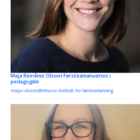
Maja Reinåmo Olsson
Førsteamanuensis i
pedagogikk
maja.r.olsson@ntnu.no
Institutt for lærerutdanning