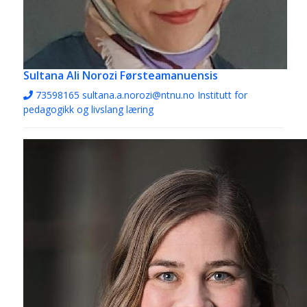
Sultana Ali Norozi
Førsteamanuensis
73598165
sultana.a.norozi@ntnu.no
Institutt for
pedagogikk og livslang læring