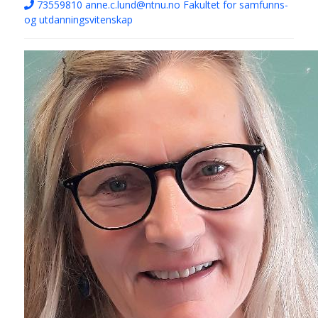
73559810
anne.c.lund@ntnu.no
Fakultet for samfunns-
og utdanningsvitenskap