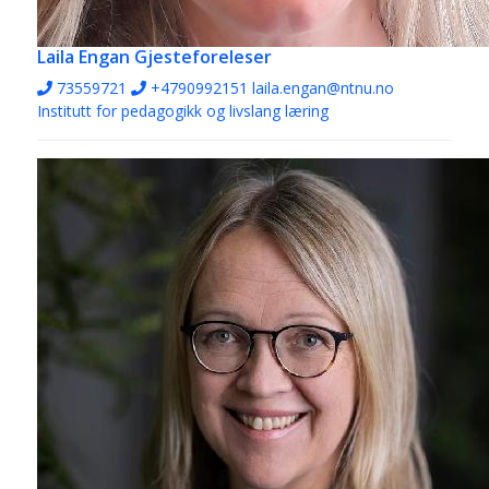
Laila Engan
Gjesteforeleser
73559721
+4790992151
laila.engan@ntnu.no
Institutt for pedagogikk og livslang læring