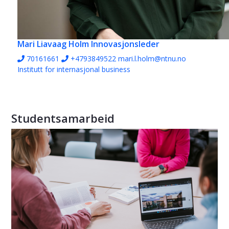
Mari Liavaag Holm
Innovasjonsleder
70161661
+4793849522
mari.l.holm@ntnu.no
Institutt for internasjonal business
Studentsamarbeid