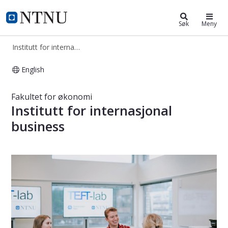
Institutt for internasjonal business
NTNU Hjemmeside
Søk
Meny
Institutt for internasjonal business
English
Institutt for internasjonal business
Fakultet for økonomi
Institutt for internasjonal
business