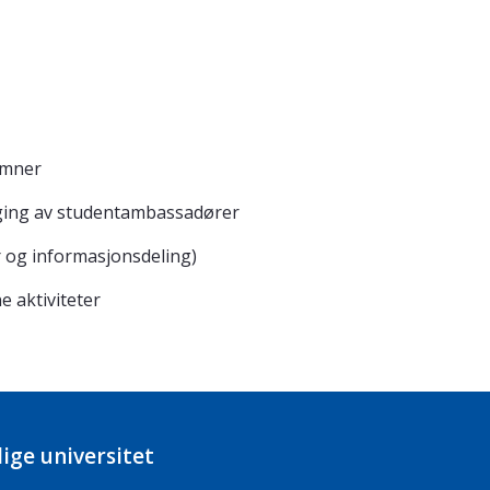
emner
lging av studentambassadører
r og informasjonsdeling)
 aktiviteter
ige universitet