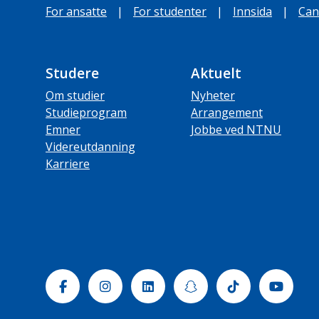
For ansatte
|
For studenter
|
Innsida
|
Can
Studere
Aktuelt
Om studier
Nyheter
Studieprogram
Arrangement
Emner
Jobbe ved NTNU
Videreutdanning
Karriere
Facebook
Instagram
Linkedin
Snapchat
Tiktok
Yout