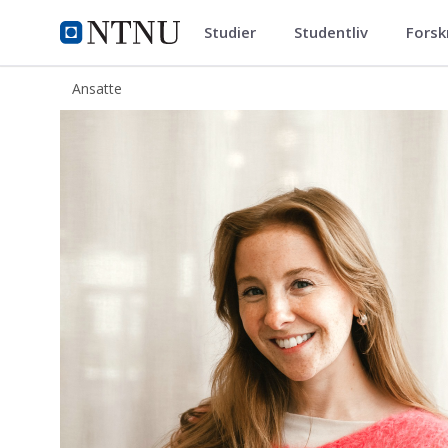
Studier
Studentliv
Forsk
ntnu.no
NTNU Hjemmeside
Ansatte
Ingvild Johnsen