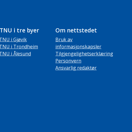
TNU i tre byer
Om nettstedet
TNU i Gjøvik
Bruk av
TNU i Trondheim
informasjonskapsler
TNU i Ålesund
Tilgjengelighetserklæring
Personvern
Ansvarlig redaktør