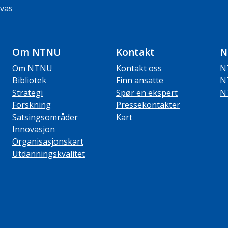
vas
Om NTNU
Kontakt
N
Om NTNU
Kontakt oss
N
Bibliotek
Finn ansatte
N
Strategi
Spør en ekspert
N
Forskning
Pressekontakter
Satsingsområder
Kart
Innovasjon
Organisasjonskart
Utdanningskvalitet
ube