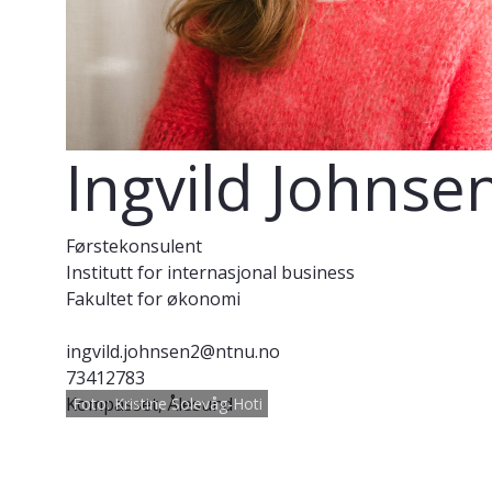
Ingvild Johnse
Førstekonsulent
Institutt for internasjonal business
Fakultet for økonomi
ingvild.johnsen2@ntnu.no
73412783
Kompasset, Ålesund
Foto: Kristine Solevåg-Hoti