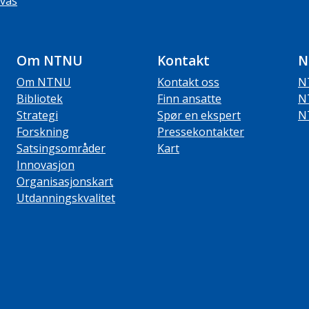
vas
Om NTNU
Kontakt
N
Om NTNU
Kontakt oss
N
Bibliotek
Finn ansatte
N
Strategi
Spør en ekspert
N
Forskning
Pressekontakter
Satsingsområder
Kart
Innovasjon
Organisasjonskart
Utdanningskvalitet
ube