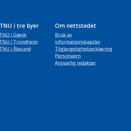
TNU i tre byer
Om nettstedet
TNU i Gjøvik
Bruk av
TNU i Trondheim
informasjonskapsler
TNU i Ålesund
Tilgjengelighetserklæring
Personvern
Ansvarlig redaktør