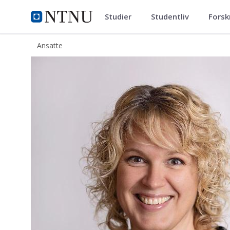
Studier
Studentliv
Forsk
ntnu.no
NTNU Hjemmeside
Ansatte
Kjersti Faldet Listhaug