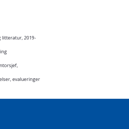
litteratur, 2019-
ring
ntorsjef,
lser, evalueringer