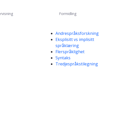
rvisning
Formidling
Kompetanseord
Andrespråksforskning
Eksplisitt vs implisitt
språklæring
Flerspråklighet
Syntaks
Tredjespråkstilegning