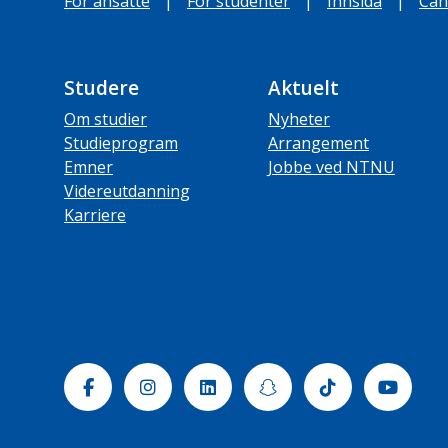
For ansatte
|
For studenter
|
Innsida
|
Can
Studere
Aktuelt
Om studier
Nyheter
Studieprogram
Arrangement
Emner
Jobbe ved NTNU
Videreutdanning
Karriere
Facebook
Instagram
Linkedin
Snapchat
Tiktok
Yout