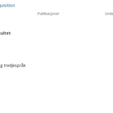
quisition
Publikasjoner
Unde
kultet
og tredjespråk