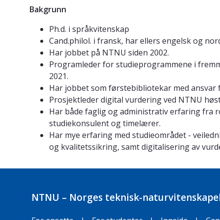
Bakgrunn
Ph.d. i språkvitenskap
Cand.philol. i fransk, har ellers engelsk og nor
Har jobbet på NTNU siden 2002.
Programleder for studieprogrammene i fremmed
2021.
Har jobbet som førstebibliotekar med ansvar 
Prosjektleder digital vurdering ved NTNU høs
Har både faglig og administrativ erfaring fra 
studiekonsulent og timelærer.
Har mye erfaring med studieområdet - veiledn
og kvalitetssikring, samt digitalisering av vur
NTNU – Norges teknisk-naturvitenskapel