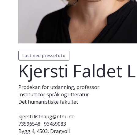
Last ned pressefoto
Kjersti Faldet 
Prodekan for utdanning, professor
Institutt for språk og litteratur
Det humanistiske fakultet
kjersti.listhaug@ntnu.no
73596548
93459083
Bygg 4, 4503, Dragvoll