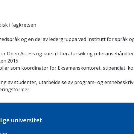
disk i fagkretsen
språk og en del av ledergruppa ved Institutt for språk og 
for Open Access og kurs i litteratursøk og referansehåndte
ten 2015
roller som koordinator for Eksamenskontoret, stipendiat, ko
ing av studenter, utarbeidelse av program- og emnebeskrive
deringsformer.
ige universitet