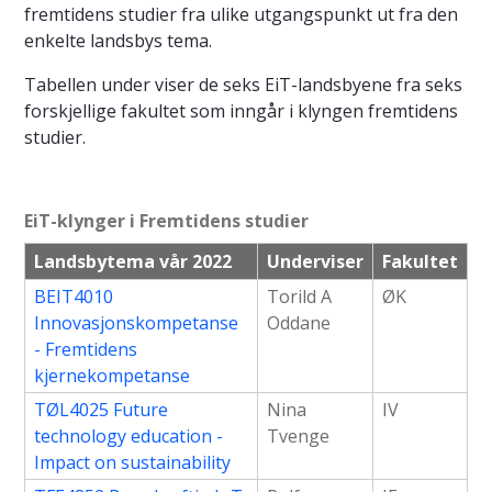
fremtidens studier fra ulike utgangspunkt ut fra den
enkelte landsbys tema.
Tabellen under viser de seks EiT-landsbyene fra seks
forskjellige fakultet som inngår i klyngen fremtidens
studier.
EiT-klynger i Fremtidens studier
Landsbytema vår 2022
Underviser
Fakultet
BEIT4010
Torild A
ØK
Innovasjonskompetanse
Oddane
- Fremtidens
kjernekompetanse
TØL4025 Future
Nina
IV
technology education -
Tvenge
Impact on sustainability