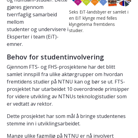
gjøres gjennom
Seks EiT-landsbyer er samlet i
tverrfaglig samarbeid
en EiT klynge med felles
mellom
klyngetema fremtidens
studenter og undervisere i
studier.
Eksperter i team (EiT)-
emner.
Behov for studentinvolvering
Gjennom FTS- og FHS-prosjektene har det blitt
samlet innspill fra ulike aktørgrupper om hvordan
fremtidens studier på NTNU kan og bør se ut. FTS-
prosjektet har utarbeidet 10 overordnede prinsipper
for videre utvikling av NTNUs teknologistudier som
er vedtatt av rektor.
Dette prosjektet har som mål å bringe studentenes
stemme inn i utviklingsarbeidet.
Mange ulike fagmiljø på NTNU er nå involvert