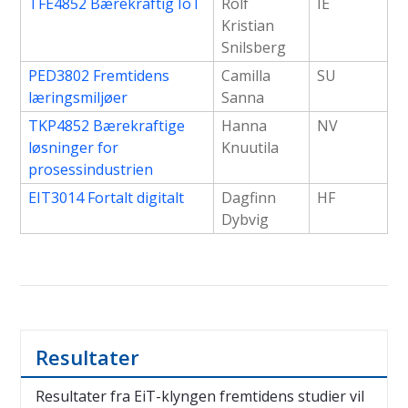
TFE4852 Bærekraftig IoT
Rolf
IE
Kristian
Snilsberg
PED3802 Fremtidens
Camilla
SU
læringsmiljøer
Sanna
TKP4852 Bærekraftige
Hanna
NV
løsninger for
Knuutila
prosessindustrien
EIT3014 Fortalt digitalt
Dagfinn
HF
Dybvig
Resultater
Resultater fra EiT-klyngen fremtidens studier vil