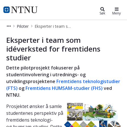
Fremtidens teknologistudier
NTNU Hjemmeside
Søk
Meny
Piloter
Eksperter i team som idéverksted for fremtidens studier
Eksperter i team som idéverksted fo
Eksperter i team som
idéverksted for fremtidens
studier
Dette pilotprosjekt fokuserer på
studentinvolvering i utrednings- og
utviklingsprosjektene
Fremtidens teknologistudier
(FTS)
og
Fremtidens HUMSAM-studier (FHS)
ved
NTNU.
Prosjektet ønsker å samle
studentenes perspektiv på
fremtidens teknologi-
og humsam-studier. Dette