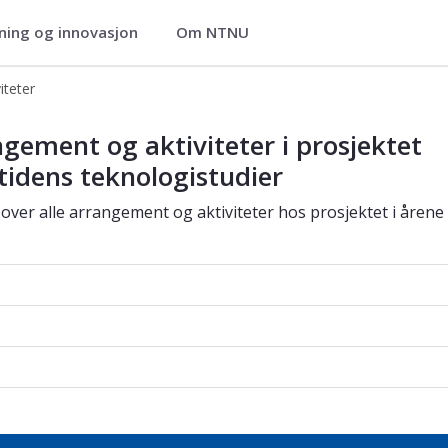
ning og innovasjon
Om NTNU
iteter
 regi av Fremtidens teknologistudie
gement og aktiviteter i prosjektet
idens teknologistudier
 over alle arrangement og aktiviteter hos prosjektet i årene