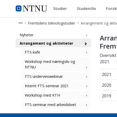
Studier
Studentliv
Forsk
Fremtidens teknologistudier
NTNU Hjemmeside
Fremtidens teknologistudier
Arrangement og aktiv
Seminarer, webinarer og workshops i
Nyheter
Arran
Arrangement og aktiviteter
Fremt
FTS-kafe
Oversikt
2021.
Workshop med næringsliv og
NTNU
2021
2021
FTS underveiswebinar
2020
2020
Internt FTS-seminar 2021
2019
Workshop med KTH
2019
FTS-seminar med arbeidslivet