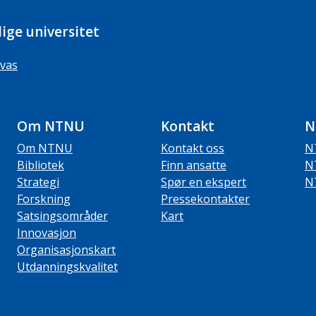
ige universitet
vas
Om NTNU
Kontakt
N
Om NTNU
Kontakt oss
N
Bibliotek
Finn ansatte
N
Strategi
Spør en ekspert
N
Forskning
Pressekontakter
Satsingsområder
Kart
Innovasjon
Organisasjonskart
Utdanningskvalitet