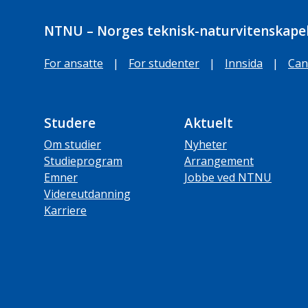
NTNU – Norges teknisk-naturvitenskapel
For ansatte
|
For studenter
|
Innsida
|
Can
Studere
Aktuelt
Om studier
Nyheter
Studieprogram
Arrangement
Emner
Jobbe ved NTNU
Videreutdanning
Karriere