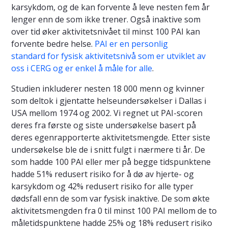
karsykdom, og de kan forvente å leve nesten fem år
lenger enn de som ikke trener. Også inaktive som
over tid øker aktivitetsnivået til minst 100 PAI kan
forvente bedre helse.
PAI er en personlig
standard for fysisk aktivitetsnivå som er utviklet av
oss i CERG og er enkel å måle for alle
.
Studien inkluderer nesten 18 000 menn og kvinner
som deltok i gjentatte helseundersøkelser i Dallas i
USA mellom 1974 og 2002. Vi regnet ut PAI-scoren
deres fra første og siste undersøkelse basert på
deres egenrapporterte aktivitetsmengde. Etter siste
undersøkelse ble de i snitt fulgt i nærmere ti år. De
som hadde 100 PAI eller mer på begge tidspunktene
hadde 51% redusert risiko for å dø av hjerte- og
karsykdom og 42% redusert risiko for alle typer
dødsfall enn de som var fysisk inaktive. De som økte
aktivitetsmengden fra 0 til minst 100 PAI mellom de to
måletidspunktene hadde 25% og 18% redusert risiko