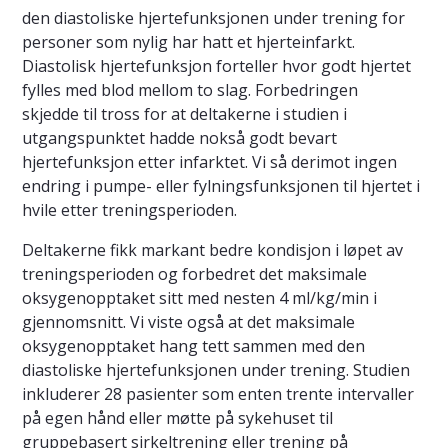
den diastoliske hjertefunksjonen under trening for
personer som nylig har hatt et hjerteinfarkt.
Diastolisk hjertefunksjon forteller hvor godt hjertet
fylles med blod mellom to slag. Forbedringen
skjedde til tross for at deltakerne i studien i
utgangspunktet hadde nokså godt bevart
hjertefunksjon etter infarktet. Vi så derimot ingen
endring i pumpe- eller fylningsfunksjonen til hjertet i
hvile etter treningsperioden.
Deltakerne fikk markant bedre kondisjon i løpet av
treningsperioden og forbedret det maksimale
oksygenopptaket sitt med nesten 4 ml/kg/min i
gjennomsnitt. Vi viste også at det maksimale
oksygenopptaket hang tett sammen med den
diastoliske hjertefunksjonen under trening. Studien
inkluderer 28 pasienter som enten trente intervaller
på egen hånd eller møtte på sykehuset til
gruppebasert sirkeltrening eller trening på