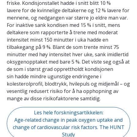
friske. Kondisjonstallet hadde i snitt blitt 10 %
lavere for de kvinnelige deltakerne og 12 % lavere for
mennene, og nedgangen var større jo eldre man var.
For inaktive sank kondisen med 15 % i snitt, mens
deltakere som rapporterte å trene med moderat
intensitet minst 150 minutter i uka hadde en
tilbakegang på 9 %. Blant de som trente minst 75
minutter med høy intensitet hver uke, sank imidlertid
oksygenopptaket med bare 5 %. Det viste seg også at
de som i størst grad opprettholdt kondisjonen
sin hadde mindre ugunstige endringene i
kolesterolprofil, blodtrykk, hvilepuls og midjemål – og
vesentlig redusert risiko for å ha opphopning av
mange av disse risikofaktorene samtidig.
Les hele forskningsartikkelen:
Age-related change in peak oxygen uptake and
change of cardiovascular risk factors. The HUNT
Study