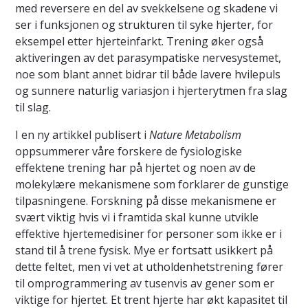
med reversere en del av svekkelsene og skadene vi
ser i funksjonen og strukturen til syke hjerter, for
eksempel etter hjerteinfarkt. Trening øker også
aktiveringen av det parasympatiske nervesystemet,
noe som blant annet bidrar til både lavere hvilepuls
og sunnere naturlig variasjon i hjerterytmen fra slag
til slag.
I en ny artikkel publisert i
Nature Metabolism
oppsummerer våre forskere de fysiologiske
effektene trening har på hjertet og noen av de
molekylære mekanismene som forklarer de gunstige
tilpasningene. Forskning på disse mekanismene er
svært viktig hvis vi i framtida skal kunne utvikle
effektive hjertemedisiner for personer som ikke er i
stand til å trene fysisk. Mye er fortsatt usikkert på
dette feltet, men vi vet at utholdenhetstrening fører
til omprogrammering av tusenvis av gener som er
viktige for hjertet. Et trent hjerte har økt kapasitet til