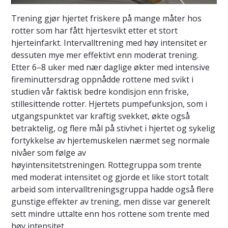
Trening gjør hjertet friskere på mange måter hos
rotter som har fått hjertesvikt etter et stort
hjerteinfarkt. Intervalltrening med høy intensitet er
dessuten mye mer effektivt enn moderat trening.
Etter 6–8 uker med nær daglige økter med intensive
fireminuttersdrag oppnådde rottene med svikt i
studien vår faktisk bedre kondisjon enn friske,
stillesittende rotter. Hjertets pumpefunksjon, som i
utgangspunktet var kraftig svekket, økte også
betraktelig, og flere mål på stivhet i hjertet og sykelig
fortykkelse av hjertemuskelen nærmet seg normale
nivåer som følge av
høyintensitetstreningen. Rottegruppa som trente
med moderat intensitet og gjorde et like stort totalt
arbeid som intervalltreningsgruppa hadde også flere
gunstige effekter av trening, men disse var generelt
sett mindre uttalte enn hos rottene som trente med
høy intensitet.