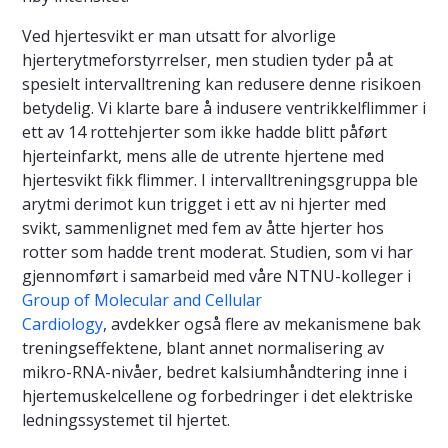
Ved hjertesvikt er man utsatt for alvorlige
hjerterytmeforstyrrelser, men studien tyder på at
spesielt intervalltrening kan redusere denne risikoen
betydelig. Vi klarte bare å indusere ventrikkelflimmer i
ett av 14 rottehjerter som ikke hadde blitt påført
hjerteinfarkt, mens alle de utrente hjertene med
hjertesvikt fikk flimmer. I intervalltreningsgruppa ble
arytmi derimot kun trigget i ett av ni hjerter med
svikt, sammenlignet med fem av åtte hjerter hos
rotter som hadde trent moderat. Studien, som vi har
gjennomført i samarbeid med våre NTNU-kolleger i
Group of Molecular and Cellular
Cardiology
, avdekker også flere av mekanismene bak
treningseffektene, blant annet normalisering av
mikro-RNA-nivåer, bedret kalsiumhåndtering inne i
hjertemuskelcellene og forbedringer i det elektriske
ledningssystemet til hjertet.