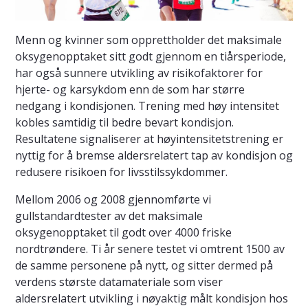
Menn og kvinner som opprettholder det maksimale
oksygenopptaket sitt godt gjennom en tiårsperiode,
har også sunnere utvikling av risikofaktorer for
hjerte- og karsykdom enn de som har større
nedgang i kondisjonen. Trening med høy intensitet
kobles samtidig til bedre bevart kondisjon.
Resultatene signaliserer at høyintensitetstrening er
nyttig for å bremse aldersrelatert tap av kondisjon og
redusere risikoen for livsstilssykdommer.
Mellom 2006 og 2008 gjennomførte vi
gullstandardtester av det maksimale
oksygenopptaket til godt over 4000 friske
nordtrøndere. Ti år senere testet vi omtrent 1500 av
de samme personene på nytt, og sitter dermed på
verdens største datamateriale som viser
aldersrelatert utvikling i nøyaktig målt kondisjon hos