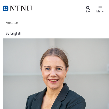
ntnu.no
NTNU Hjemmeside
Søk
Meny
Ansatte
English
Mari Eyde Bjerck