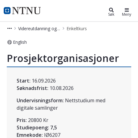
Videreutdanning og deltidsstudier
NTNU Hjemmeside
Søk
Meny
Videreutdanning og deltidsstudier
Enkeltkurs
English
Prosjektorganisasjoner - Kurs - EVU
Prosjektorganisasjoner
Start:
16.09.2026
Søknadsfrist:
10.08.2026
Undervisningsform:
Nettstudium med
digitale samlinger
Pris:
20800 Kr
Studiepoeng:
7,5
Emnekode:
IØ6207