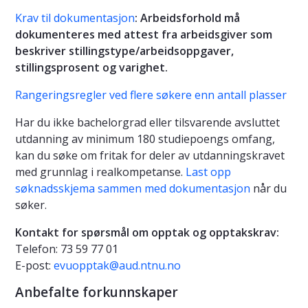
Krav til dokumentasjon
: Arbeidsforhold må
dokumenteres med attest fra arbeidsgiver som
beskriver stillingstype/arbeidsoppgaver,
stillingsprosent og varighet.
Rangeringsregler ved flere søkere enn antall plasser
Har du ikke bachelorgrad eller tilsvarende avsluttet
utdanning av minimum 180 studiepoengs omfang,
kan du søke om fritak for deler av utdanningskravet
med grunnlag i realkompetanse.
Last opp
søknadsskjema sammen med dokumentasjon
når du
søker.
Kontakt for spørsmål om opptak og opptakskrav:
Telefon: 73 59 77 01
E-post:
evuopptak@aud.ntnu.no
Anbefalte forkunnskaper