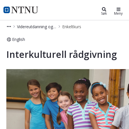
Videreutdanning og deltidsstudier
NTNU Hjemmeside
Søk
Meny
Videreutdanning og deltidsstudier
Enkeltkurs
English
Interkulturell rådgivning - Kurs - EV
Interkulturell rådgivning