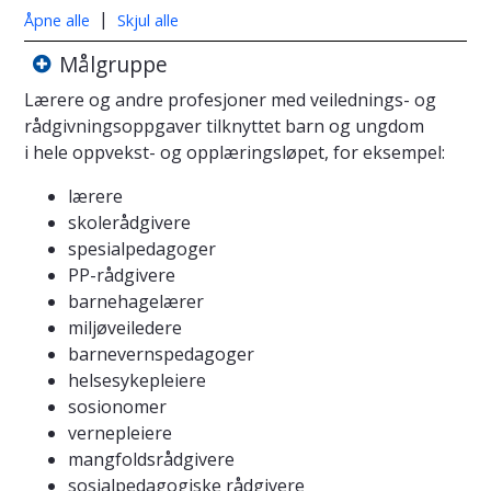
|
Åpne alle
Skjul alle
Målgruppe
Lærere og andre profesjoner med veilednings- og
rådgivningsoppgaver tilknyttet barn og ungdom
i hele oppvekst- og opplæringsløpet, for eksempel:
lærere
skolerådgivere
spesialpedagoger
PP-rådgivere
barnehagelærer
miljøveiledere
barnevernspedagoger
helsesykepleiere
sosionomer
vernepleiere
mangfoldsrådgivere
sosialpedagogiske rådgivere