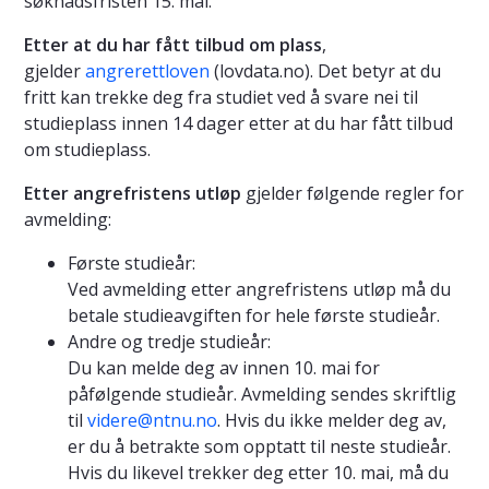
søknadsfristen 15. mai.
Etter at du har fått tilbud om plass
,
gjelder
angrerettloven
(lovdata.no). Det betyr at du
fritt kan trekke deg fra studiet ved å svare nei til
studieplass innen 14 dager etter at du har fått tilbud
om studieplass.
Etter angrefristens utløp
gjelder følgende regler for
avmelding:
Første studieår:
Ved avmelding etter angrefristens utløp må du
betale studieavgiften for hele første studieår.
Andre og tredje studieår:
Du kan melde deg av innen 10. mai for
påfølgende studieår. Avmelding sendes skriftlig
til
videre@ntnu.no
. Hvis du ikke melder deg av,
er du å betrakte som opptatt til neste studieår.
Hvis du likevel trekker deg etter 10. mai, må du