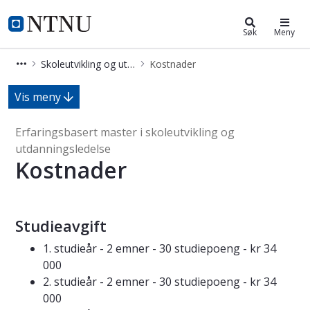
Skoleutvikling og utdanningsledel
NTNU Hjemmeside
Søk
Meny
Skoleutvikling og utdanningsledelse (MSKOLUT)
Kostnader
Kostnader - Erfaringsbasert master 
Vis meny
Erfaringsbasert master i skoleutvikling og
utdanningsledelse
Kostnader
Studieavgift
1. studieår - 2 emner - 30 studiepoeng - kr 34
000
2. studieår - 2 emner - 30 studiepoeng - kr 34
000