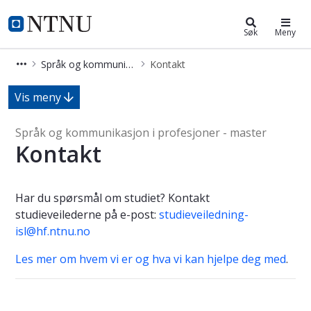
Språk og kommunikasjon i profesjo
NTNU Hjemmeside
Søk
Meny
Språk og kommunikasjon i profesjoner - master
Kontakt
Kontakt - Språk og kommunikasjon i
Vis meny
Språk og kommunikasjon i profesjoner - master
Kontakt
Har du spørsmål om studiet? Kontakt
studieveilederne på e-post:
studieveiledning-
isl@hf.ntnu.no
Les mer om hvem vi er og hva vi kan hjelpe deg med
.