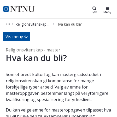
Religionsvitenskap - master
NTNU Hjemmeside
Søk
Meny
Religionsvitenskap - master
Hva kan du bli?
Hva kan du bli? - Religionsvitenskap
Vis meny
Religionsvitenskap - master
Hva kan du bli?
Som et bredt kulturfag kan mastergradsstudiet i
religionsvitenskap gi kompetanse for mange
forskjellige typer arbeid. Valg av emne for
masteroppgaven bestemmer langt på vei ytterligere
kvalifisering og spesialisering for yrkeslivet.
Du kan velge emne for masteroppgaven tilpasset hva
du vil bruke den til, eksempelvis undervisning,