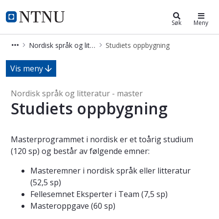
Nordisk språk og litteratur - maste
NTNU Hjemmeside
Søk
Meny
Nordisk språk og litteratur - master
Studiets oppbygning
Studiets oppbygning - Nordisk språk 
Vis meny
Nordisk språk og litteratur - master
Studiets oppbygning
Masterprogrammet i nordisk er et toårig studium
(120 sp) og består av følgende emner:
Masteremner i nordisk språk eller litteratur
(52,5 sp)
Fellesemnet Eksperter i Team (7,5 sp)
Masteroppgave (60 sp)