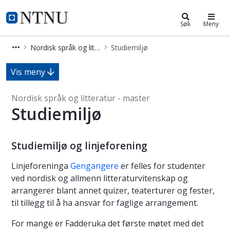
Nordisk språk og litteratur - maste
NTNU Hjemmeside
Søk
Meny
Nordisk språk og litteratur - master
Studiemiljø
Studiemiljø - Nordisk språk og litter
Vis meny
Nordisk språk og litteratur - master
Studiemiljø
Studiemiljø og linjeforening
Linjeforeninga
Gengangere
er felles for studenter
ved nordisk og allmenn litteraturvitenskap og
arrangerer blant annet quizer, teaterturer og fester,
til tillegg til å ha ansvar for faglige arrangement.
For mange er Fadderuka det første møtet med det