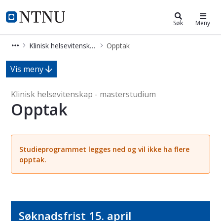
Klinisk helsevitenskap (MKLIHEL)
NTNU Hjemmeside
Søk
Meny
Klinisk helsevitenskap (MKLIHEL)
Opptak
Opptak - Klinisk helsevitenskap - m
Vis meny
Klinisk helsevitenskap - masterstudium
Opptak
Studieprogrammet legges ned og vil ikke ha flere
opptak.
Søknadsfrist 15. april