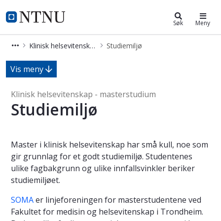
Klinisk helsevitenskap (MKLIHEL)
NTNU Hjemmeside
Søk
Meny
Klinisk helsevitenskap (MKLIHEL)
Studiemiljø
Studiemiljø - Klinisk helsevitenskap
Vis meny
Klinisk helsevitenskap - masterstudium
Studiemiljø
Master i klinisk helsevitenskap har små kull, noe som
gir grunnlag for et godt studiemiljø. Studentenes
ulike fagbakgrunn og ulike innfallsvinkler beriker
studiemiljøet.
SOMA
er linjeforeningen for masterstudentene ved
Fakultet for medisin og helsevitenskap i Trondheim.