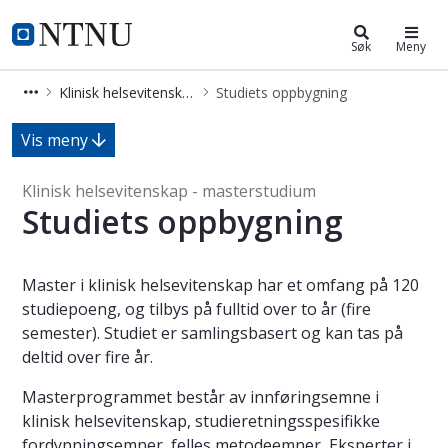
Klinisk helsevitenskap (MKLIHEL)
NTNU Hjemmeside
Søk
Meny
Klinisk helsevitenskap (MKLIHEL)
Studiets oppbygning
Studiets oppbygning - Klinisk helse
Vis meny
Klinisk helsevitenskap - masterstudium
Studiets oppbygning
Master i klinisk helsevitenskap har et omfang på 120
studiepoeng, og tilbys på fulltid over to år (fire
semester). Studiet er samlingsbasert og kan tas på
deltid over fire år.
Masterprogrammet består av innføringsemne i
klinisk helsevitenskap, studieretningsspesifikke
fordypningsemner, felles metodeemner, Eksperter i