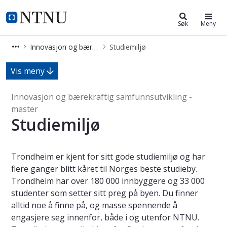
Innovasjon og bærekraftig samfunn
NTNU Hjemmeside
Søk
Meny
Innovasjon og bærekraftig samfunnsutvikling - master
Studiemiljø
Studiemiljø - Innovasjon og bærekra
Vis meny
Innovasjon og bærekraftig samfunnsutvikling -
master
Studiemiljø
Trondheim er kjent for sitt gode studiemiljø og har
flere ganger blitt kåret til Norges beste studieby.
Trondheim har over 180 000 innbyggere og 33 000
studenter som setter sitt preg på byen. Du finner
alltid noe å finne på, og masse spennende å
engasjere seg innenfor, både i og utenfor NTNU.