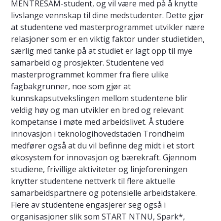
MENTRESAM-student, og vil være med på å knytte
livslange vennskap til dine medstudenter. Dette gjør
at studentene ved masterprogrammet utvikler nære
relasjoner som er en viktig faktor under studietiden,
særlig med tanke på at studiet er lagt opp til mye
samarbeid og prosjekter. Studentene ved
masterprogrammet kommer fra flere ulike
fagbakgrunner, noe som gjør at
kunnskapsutvekslingen mellom studentene blir
veldig høy og man utvikler en bred og relevant
kompetanse i møte med arbeidslivet. Å studere
innovasjon i teknologihovedstaden Trondheim
medfører også at du vil befinne deg midt i et stort
økosystem for innovasjon og bærekraft. Gjennom
studiene, frivillige aktiviteter og linjeforeningen
knytter studentene nettverk til flere aktuelle
samarbeidspartnere og potensielle arbeidstakere.
Flere av studentene engasjerer seg også i
organisasjoner slik som START NTNU, Spark*,