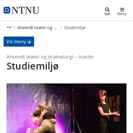
Anvendt teater og dramaturgi – m
NTNU Hjemmeside
Søk
Meny
Anvendt teater og dramaturgi – master
Studiemiljø
Studiemiljø - Anvendt teater og dra
Vis meny
Anvendt teater og dramaturgi – master
Studiemiljø