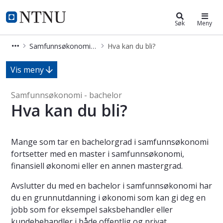
Samfunnsøkonomi - bachelor
NTNU Hjemmeside
Søk
Meny
Samfunnsøkonomi - bachelor
Hva kan du bli?
Hva kan du bli? - Samfunnsøkonomi 
Vis meny
Samfunnsøkonomi - bachelor
Hva kan du bli?
Mange som tar en bachelorgrad i samfunnsøkonomi
fortsetter med en master i samfunnsøkonomi,
finansiell økonomi eller en annen mastergrad.
Avslutter du med en bachelor i samfunnsøkonomi har
du en grunnutdanning i økonomi som kan gi deg en
jobb som for eksempel saksbehandler eller
kundebehandler i både offentlig og privat