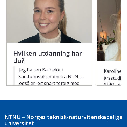
Hvilken utdanning har
du?
Jeg har en Bachelor i
Karoline M
samfunnsøkonomi fra NTNU,
årsstudium
også er jeg snart ferdig med
(UiB), et å
en master i anvendt finans på
markedsøk
UIS.
bachelor 
NTNU, der
Har du vært i arbeid i
i 2021. Un
mellomtiden?
NTNU – Norges teknisk-naturvitenskapelige
hun bredde
universitet
Økonomi og
Jeg har en deltidsjobb på