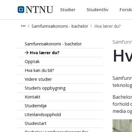
Studier
Studentliv
Forsk
Samfunnsøkonomi - bachelor
NTNU Hjemmeside
Samfunnsøkonomi - bachelor
Hva lærer du?
Hva lærer du? - Samfunnsøkonomi -
Samfunn
Samfunnsøkonomi - bachelor
Hv
Hva lærer du?
Opptak
Hva kan du bli?
Samfunns
Videre studier
teknolog
Studiets oppbygning
Bachelo
Kontakt
forhold 
Studiemiljø
media og 
Utenlandsopphold
Studiestart