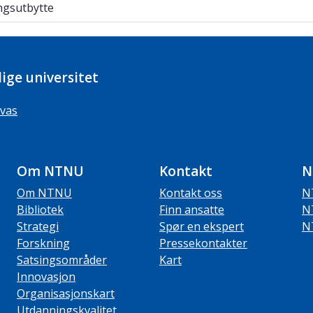
sutbytte
ngsutbytte
ige universitet
vas
Om NTNU
Kontakt
N
Om NTNU
Kontakt oss
N
Bibliotek
Finn ansatte
N
Strategi
Spør en ekspert
N
Forskning
Pressekontakter
Satsingsområder
Kart
Innovasjon
Organisasjonskart
Utdanningskvalitet