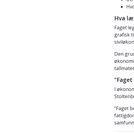
Hvo
Hva læ
Faget le
grafisk 
siviløko
Den grun
økonomis
tallmater
"Faget
I økonom
Stoltenb
"Faget b
fattigdo
samfunns