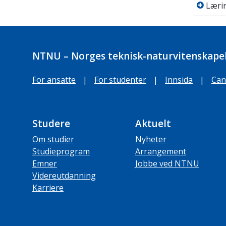
Læring
Læri
NTNU – Norges teknisk-naturvitenskapel
For ansatte
|
For studenter
|
Innsida
|
Can
Studere
Aktuelt
Om studier
Nyheter
Studieprogram
Arrangement
Emner
Jobbe ved NTNU
Videreutdanning
Karriere