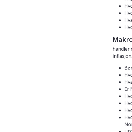
Hvo
Hvo
Hva
Hvo
Makro
handler 
inflasjon
Bør
Hvo
Hva
Er 
Hvo
Hvo
Hvo
Hvo
No
Utn