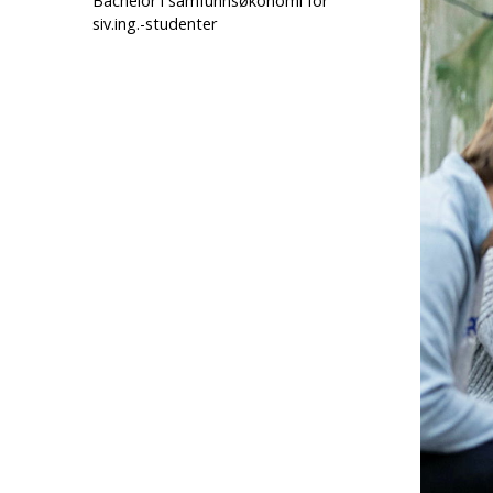
Bachelor i samfunnsøkonomi for
siv.ing.-studenter