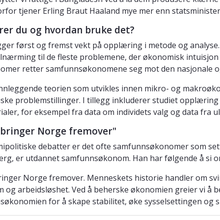
rfor tjener Erling Braut Haaland mye mer enn statsministe
rer du og hvordan bruke det?
gger først og fremst vekt på opplæring i metode og analyse. G
tilnærming til de fleste problemene, der økonomisk intuisjon 
nomer retter samfunnsøkonomene seg mot den nasjonale o
nleggende teorien som utvikles innen mikro- og makroøkon
ke problemstillinger. I tillegg inkluderer studiet opplærin
ialer, for eksempel fra data om individets valg og data fra u
 bringer Norge fremover"
ipolitiske debatter er det ofte samfunnsøkonomer som sette
erg, er utdannet samfunnsøkonom. Han har følgende å si o
ringer Norge fremover. Menneskets historie handler om sv
m og arbeidsløshet. Ved å beherske økonomien greier vi å b
økonomien for å skape stabilitet, øke sysselsettingen og s