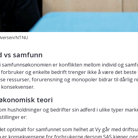
n Iversen/NTNU
id vs samfunn
 i samfunnsøkonomien er konflikten mellom individ og samf
 forbruker og enkelte bedrift trenger ikke å være det best
e ressurser, forurensning og monopoler bidrar til dårlig re
 konsekvenser.
økonomisk teori
om husholdninger og bedrifter sin adferd i ulike typer mar
illinger er:
det optimalt for samfunnet som helhet at Vy går med drift
 er konsekvensene for forbrukerne dersom SAS kjøper op