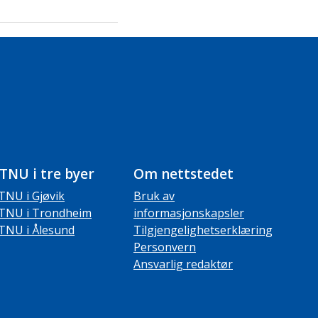
TNU i tre byer
Om nettstedet
TNU i Gjøvik
Bruk av
TNU i Trondheim
informasjonskapsler
TNU i Ålesund
Tilgjengelighetserklæring
Personvern
Ansvarlig redaktør