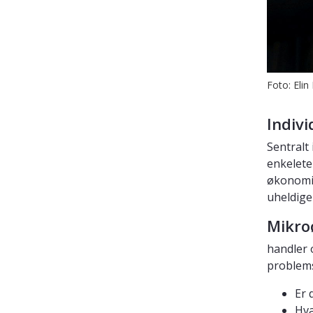
Foto: Eli
Indiv
Sentralt
enkelete
økonomis
uheldige
Mikro
handler 
problemst
Er 
Hva