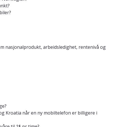
unkt?
biler?
nasjonalprodukt, arbeidsledighet, rentenivå og
ge?
 Kroatia når en ny mobiltelefon er billigere i
åre til 1$ pr time?