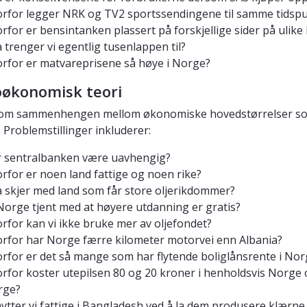
rfor legger NRK og TV2 sportssendingene til samme tidsp
rfor er bensintanken plassert på forskjellige sider på ulike 
 trenger vi egentlig tusenlappen til?
rfor er matvareprisene så høye i Norge?
økonomisk teori
om sammenhengen mellom økonomiske hovedstørrelser som 
. Problemstillinger inkluderer:
 sentralbanken være uavhengig?
rfor er noen land fattige og noen rike?
 skjer med land som får store oljerikdommer?
Norge tjent med at høyere utdanning er gratis?
rfor kan vi ikke bruke mer av oljefondet?
rfor har Norge færre kilometer motorvei enn Albania?
rfor er det så mange som har flytende boliglånsrente i Nor
rfor koster utepilsen 80 og 20 kroner i henholdsvis Norge og
rge?
ytter vi fattige i Bangladesh ved å la dem produsere klærne v