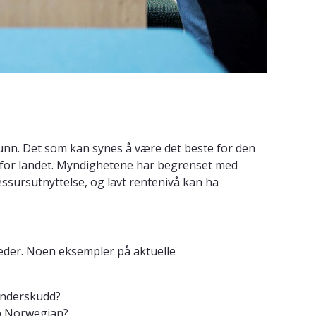
unn. Det som kan synes å være det beste for den
e for landet. Myndighetene har begrenset med
ssursutnyttelse, og lavt rentenivå kan ha
keder. Noen eksempler på aktuelle
sunderskudd?
p Norwegian?