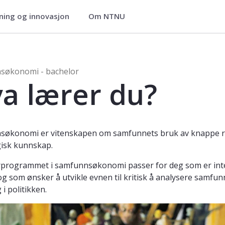
ning og innovasjon
Om NTNU
 bachelor
søkonomi - bachelor
a lærer du?
økonomi er vitenskapen om samfunnets bruk av knappe res
isk kunnskap.
rprogrammet i samfunnsøkonomi passer for deg som er int
og som ønsker å utvikle evnen til kritisk å analysere samf
i politikken.