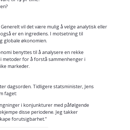
ren?
enerelt vil det være mulig å velge analytisk eller
også er en ingrediens. I motsetning til
g globale økonomien.
omi benyttes til å analysere en rekke
g i metoder for å forstå sammenhenger i
like markeder.
r dagsorden. Tidligere statsminister, Jens
m faget:
ingninger i konjunkturer med påfølgende
ekjempe disse periodene. Jeg takker
kape forutsigbarhet."