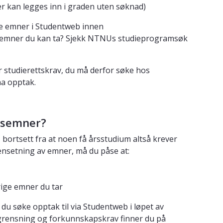
kan legges inn i graden uten søknad)
gte emner i Studentweb innen
lke emner du kan ta? Sjekk NTNUs studieprogramsøk
 studierettskrav, du må derfor søke hos
na opptak.
rsemner?
 bortsett fra at noen få årsstudium altså krever
nsetning av emner, må du påse at:
ige emner du tar
u søke opptak til via Studentweb i løpet av
egrensning og forkunnskapskrav finner du på