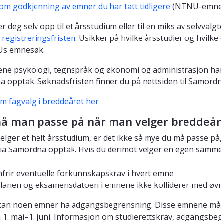
om godkjenning av emner du har tatt tidligere
(NTNU-emner 
r deg selv opp til et årsstudium eller til en miks av selvval
registreringsfristen
. Usikker på hvilke årsstudier og hvi
s emnesøk.
ene psykologi, tegnspråk og økonomi og administrasjon har
 opptak. Søknadsfristen finner du på nettsiden til Samord
m fagvalg i breddeåret her
å man passe på når man velger breddeå
velger et helt årsstudium, er det ikke så mye du må passe på,
ia Samordna opptak. Hvis du derimot velger en egen samme
nfrir eventuelle forkunnskapskrav i hvert emne
lanen og eksamensdatoen i emnene ikke kolliderer med øvr
g kan noen emner ha adgangsbegrensning. Disse emnene må d
 1. mai–1. juni. Informasjon om studierettskrav, adgangsb