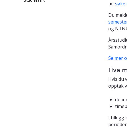
Studiestart
søke 
Du melde
semester
og NTNU
Årsstudi
Samordna
Se mer o
Hva m
Hvis du 
opptak v
du in
timep
I tilleg
perioden