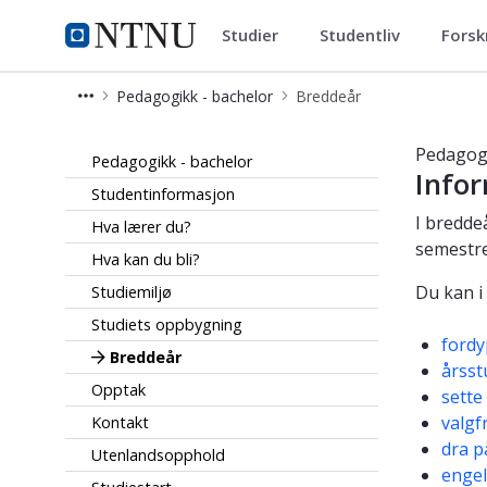
Studier
Studentliv
Forsk
Pedagogikk - bachelor
NTNU Hjemmeside
Pedagogikk - bachelor
Breddeår
Breddeår - pedagogikk - bachelorstu
Pedagogi
Pedagogikk - bachelor
Info
Studentinformasjon
I breddeå
Hva lærer du?
semestre
Hva kan du bli?
Du kan i
Studiemiljø
Studiets oppbygning
fordy
Breddeår
årsst
Opptak
sett
valgf
Kontakt
dra p
Utenlandsopphold
engel