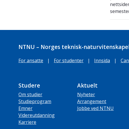
nettside
semeste
NTNU – Norges teknisk-naturvitenskapel
For ansatte
|
For studenter
|
Innsida
|
Can
Studere
Aktuelt
Om studier
Nyheter
Studieprogram
Arrangement
Emner
Jobbe ved NTNU
Videreutdanning
Karriere