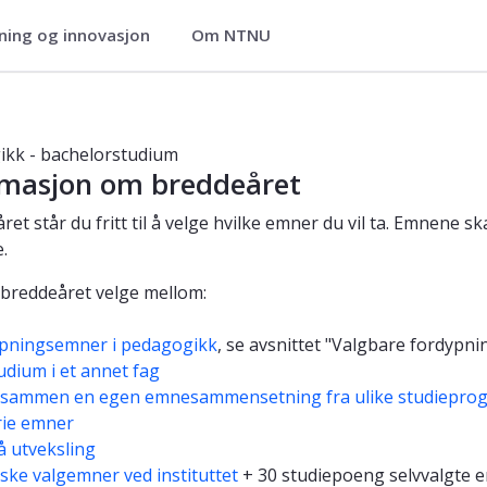
ning og innovasjon
Om NTNU
dium - 3-årig
kk - bachelorstudium
rmasjon om breddeåret
ret står du fritt til å velge hvilke emner du vil ta. Emnene 
.
 breddeåret velge mellom:
pningsemner i pedagogikk
, se avsnittet "Valgbare fordypn
udium i et annet fag
e sammen en egen emnesammensetning fra ulike studiepro
rie emner
å utveksling
ske valgemner ved instituttet
+ 30 studiepoeng selvvalgte 