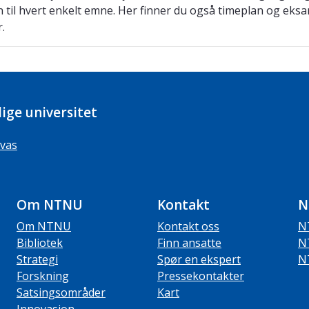
n til hvert enkelt emne. Her finner du også timeplan og eks
r.
ige universitet
vas
Om NTNU
Kontakt
N
Om NTNU
Kontakt oss
N
Bibliotek
Finn ansatte
N
Strategi
Spør en ekspert
N
Forskning
Pressekontakter
Satsingsområder
Kart