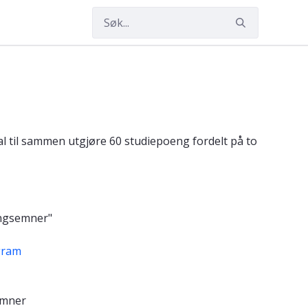
skal til sammen utgjøre 60 studiepoeng fordelt på to
ingsemner"
gram
emner