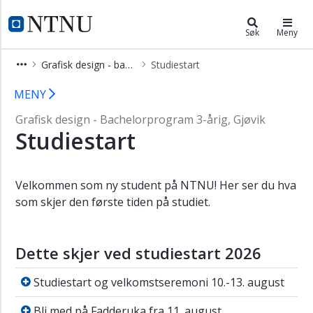
×
Grafisk design - bachelor
NTNU Hjemmeside
Søk
Meny
Vis
Grafisk design - bachelor
Studiestart
meny
Studiestart - Grafisk design (bachel
MENY
Grafisk design - Bachelorprogram 3-årig, Gjøvik
Studiestart
Velkommen som ny student på NTNU! Her ser du hva
som skjer den første tiden på studiet.
Dette skjer ved studiestart 2026
Studiestart og velkomstseremoni 10.-13. aug
Studiestart og velkomstseremoni 10.-13. august
Bli med på Fadderuka fra 11. august
Bli med på Fadderuka fra 11. august