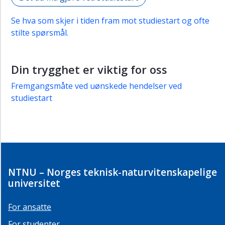
Se hva som skjer i tiden fram mot studiestart og ofte
stilte spørsmål.
Din trygghet er viktig for oss
Fremgangsmåte ved uønskede hendelser ved
studiestart
NTNU – Norges teknisk-naturvitenskapelige
universitet
For ansatte
For studenter