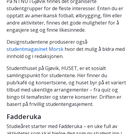
På NTNU i Gjøvik finnes det organiserte
studentgrupper for de fleste interesser. Enten du er
opptatt av amerikansk fotball, ølbrygging, film eller
andre aktiviteter, finnes det gode muligheter for å
engasjere seg og finne likesinnede.
Designstudentene produserer også
studentmagasinet Morsk
hvor det mulig å bidra med
innhold og i redaksjonen.
Studenthuset på Gjøvik, HUSET, er et sosialt
samlingspunkt for studentene. Her finner du
pub/kafé og konsertscene, og huset byr på et variert
tilbud med ukentlige arrangementer – fra quiz og
bingo til temafester og større konserter. Driften er
basert på frivillig studentengasjement.
Fadderuka
Studieåret starter med Fadderuka – en uke full av
aktiviteter som skal hjelpe deg som ny student inn i