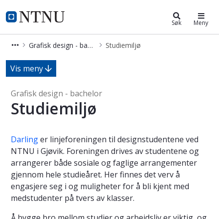
Grafisk design - bachelor
NTNU Hjemmeside
Søk
Meny
Grafisk design - bachelor
Studiemiljø
Studiemiljø - Grafisk design - bachel
Vis meny
Grafisk design - bachelor
Studiemiljø
Darling
er linjeforeningen til designstudentene ved
NTNU i Gjøvik. Foreningen drives av studentene og
arrangerer både sosiale og faglige arrangementer
gjennom hele studieåret. Her finnes det verv å
engasjere seg i og muligheter for å bli kjent med
medstudenter på tvers av klasser.
Å bygge bro mellom studier og arbeidsliv er viktig, og