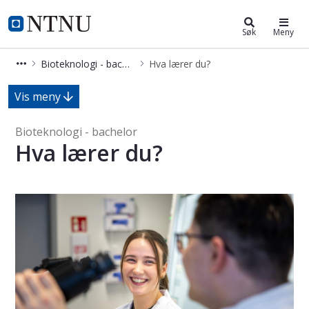
Bioteknologi - bachelor
NTNU Hjemmeside
Søk
Meny
Bioteknologi - bachelor
Hva lærer du?
Hva lærer du? - Bioteknologi - bache
Vis meny
Bioteknologi - bachelor
Hva lærer du?