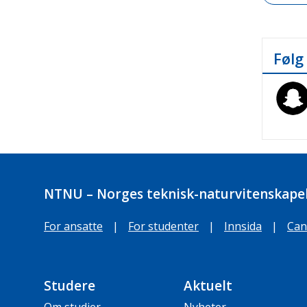
Følg
NTNU – Norges teknisk-naturvitenskapel
For ansatte
|
For studenter
|
Innsida
|
Can
Studere
Aktuelt