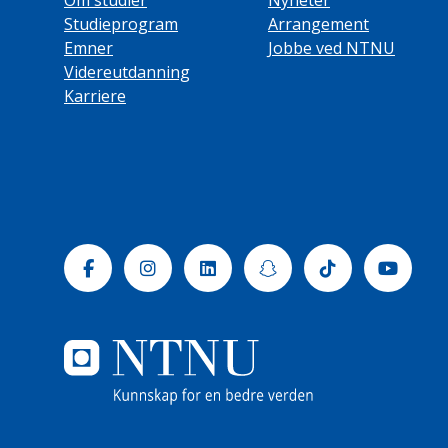
Om studier
Nyheter
Studieprogram
Arrangement
Emner
Jobbe ved NTNU
Videreutdanning
Karriere
Facebook
Instagram
Linkedin
Snapchat
Tiktok
Yout