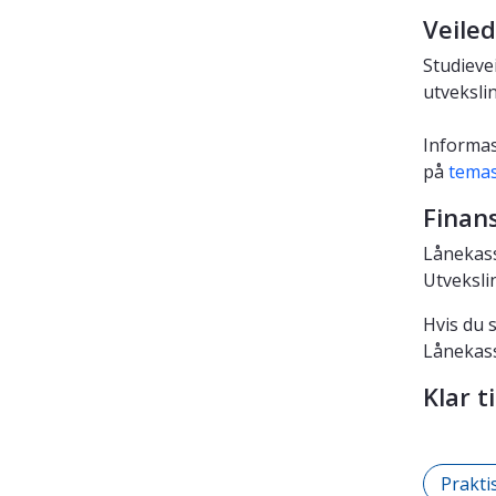
Veiled
Studieve
utveksli
Informas
på
temas
Finans
Lånekass
Utveksli
Hvis du 
Lånekas
Klar t
Prakti