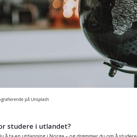
ografierende på Unsplash
or studere i utlandet?
u å ta en utdanning i Norge – og drømmer du om å studere i u