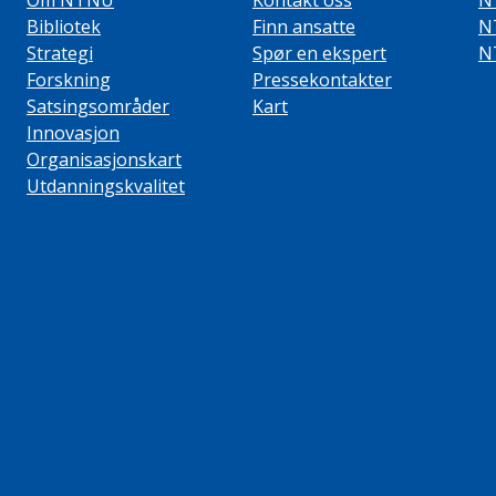
Om NTNU
Kontakt oss
N
Bibliotek
Finn ansatte
N
Strategi
Spør en ekspert
N
Forskning
Pressekontakter
Satsingsområder
Kart
Innovasjon
Organisasjonskart
Utdanningskvalitet
ube