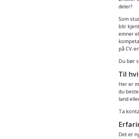
deler?
Som stud
blir kjen
emner el
kompetan
på CV-en
Du bør s
Til hv
Her er 
du beste
land elle
Ta konta
Erfar
Det er n