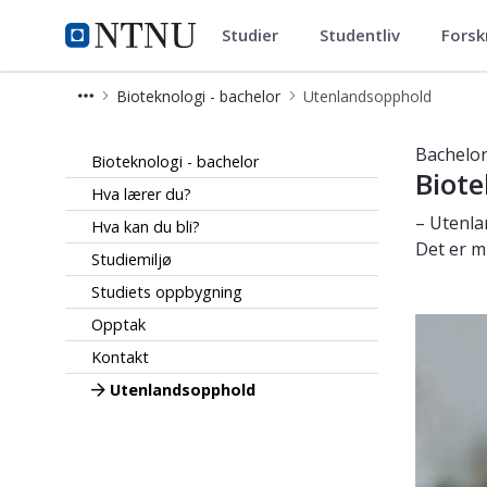
Studier
Studentliv
Forsk
Bioteknologi - bachelor
NTNU Hjemmeside
Bioteknologi - bachelor
Utenlandsopphold
Utenlandsopphold - Bioteknologi - b
Bachelor
Bioteknologi - bachelor
Biote
Hva lærer du?
– Utenl
Hva kan du bli?
Det er m
Studiemiljø
Studiets oppbygning
Opptak
Kontakt
Utenlandsopphold