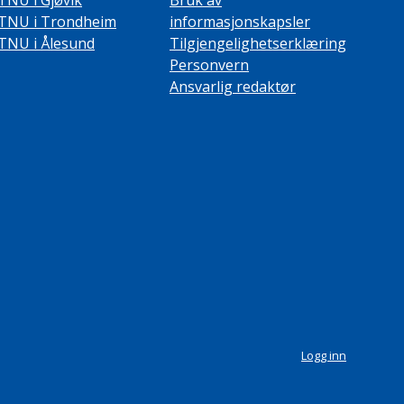
TNU i Gjøvik
Bruk av
TNU i Trondheim
informasjonskapsler
TNU i Ålesund
Tilgjengelighetserklæring
Personvern
Ansvarlig redaktør
Logg inn