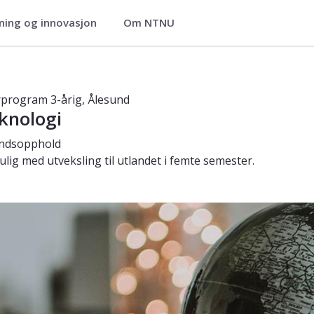
ning og innovasjon
Om NTNU
achelorprogram - 3-årig, Ålesund
program 3-årig, Ålesund
knologi
andsopphold
ulig med utveksling til utlandet i femte semester.