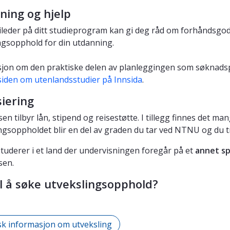
ning og hjelp
ileder på ditt studieprogram kan gi deg råd om forhåndsgo
ngsopphold for din utdanning.
jon om den praktiske delen av planleggingen som søknadspr
iden om utenlandsstudier på Innsida
.
iering
en tilbyr lån, stipend og reisestøtte. I tillegg finnes det m
ngsoppholdet blir en del av graden du tar ved NTNU og du tr
studerer i et land der undervisningen foregår på et
annet sp
sen.
il å søke utvekslingsopphold?
sk informasjon om utveksling