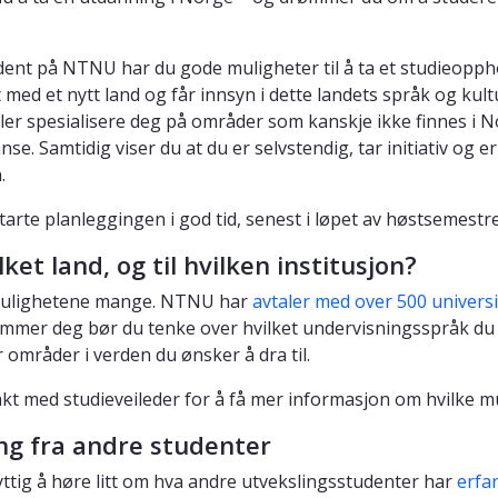
ent på NTNU har du gode muligheter til å ta et studieopph
t med et nytt land og får innsyn i dette landets språk og kult
ler spesialisere deg på områder som kanskje ikke finnes i No
se. Samtidig viser du at du er selvstendig, tar initiativ og 
.
tarte planleggingen i god tid, senest i løpet av høstsemestre
ilket land, og til hvilken institusjon?
mulighetene mange. NTNU har
avtaler med over 500 universi
mmer deg bør du tenke over hvilket undervisningsspråk du 
r områder i verden du ønsker å dra til.
kt med studieveileder for å få mer informasjon om hvilke mu
ing fra andre studenter
yttig å høre litt om hva andre utvekslingsstudenter har
erfar