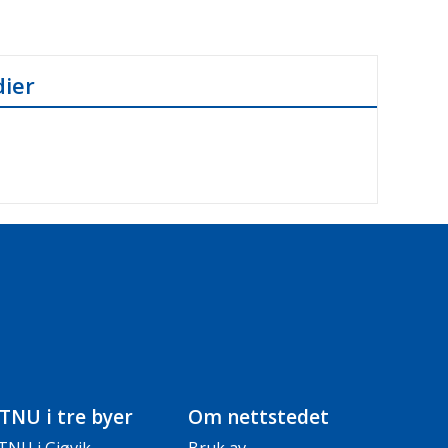
dier
TNU i tre byer
Om nettstedet