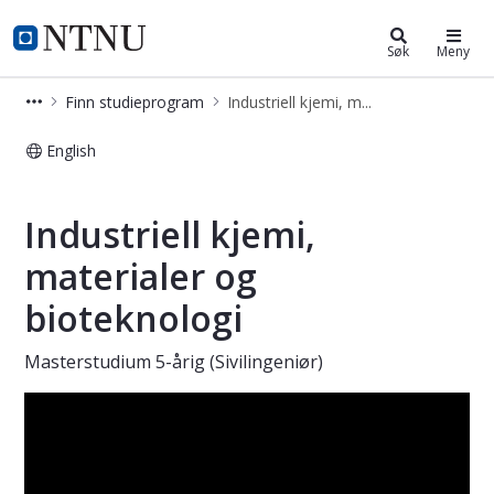
Industriell kjemi, materialer og bio
NTNU Hjemmeside
Søk
Meny
Finn studieprogram
Industriell kjemi, materialer og bioteknologi – master (5-årig)
English
Industriell kjemi, materialer og biot
Industriell kjemi,
materialer og
bioteknologi
Masterstudium 5-årig (Sivilingeniør)